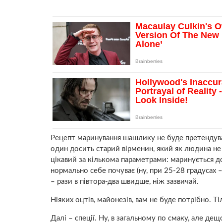
Рецепт маринування шашлику не буде претендува
один досить старий вірменин, який як людина не 
цікавий за кількома параметрами: маринується д
нормально себе почуває (ну, при 25-28 градусах 
– рази в півтора-два швидше, ніж зазвичай.
Ніяких оцтів, майонезів, вам не буде потрібно. 
Далі – спеції. Ну, в загальному по смаку, але де