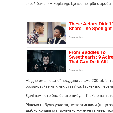
вкрай бажаним коріандр. Це все потрібно зробит
На дно емальованої посудини ллємо 200 мілілітрів
розраховуйте на кількість м’яса. Гарненько перем
Далі нам потрібно багато цибулі. Півкіло на півто
Ріжемо цибулю уздовж, четвертинками (якщо зав
дрібно кришимо і гарненько жмакаем з невелико