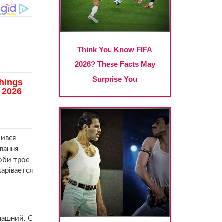
лився
ування
оби троє
жарівается
апашний. Є