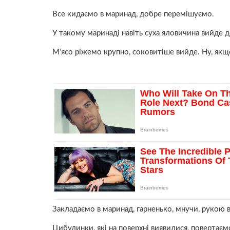
Все кидаємо в маринад, добре перемішуємо.
У такому маринаді навіть суха яловичина вийде д
М’ясо ріжемо крупно, соковитіше вийде. Ну, якщо
Закладаємо в маринад, гарненько, мнучи, рукою
Цибулинки, які на поверхні виявилися, повертає