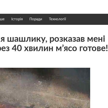
нше
Історія
Поради
Технології
я шашлику, розказав мені
ез 40 хвилин м’ясо готове!