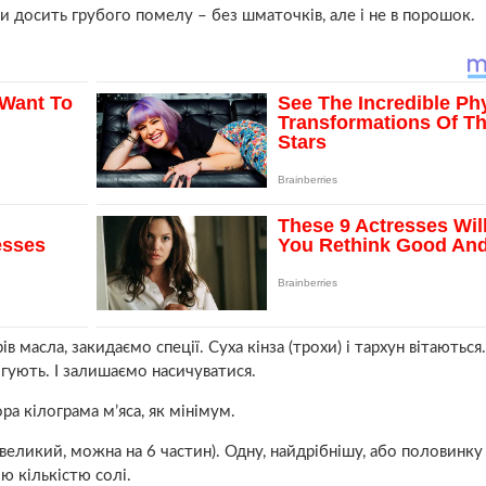
и досить грубого помелу – без шматочків, але і не в порошок.
 масла, закидаємо спеції. Суха кінза (трохи) і тархун вітаються.
ігують. І залишаємо насичуватися.
ра кілограма м’яса, як мінімум.
еликий, можна на 6 частин). Одну, найдрібнішу, або половинк
ю кількістю солі.