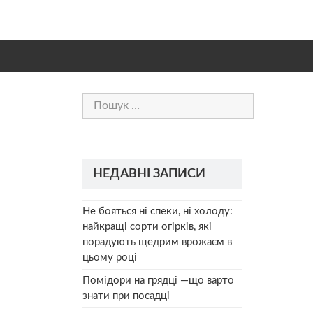
Пошук:
НЕДАВНІ ЗАПИСИ
Не бояться ні спеки, ні холоду:
найкращі сорти огірків, які
порадують щедрим врожаєм в
цьому році
Помідори на грядці —що варто
знати при посадці