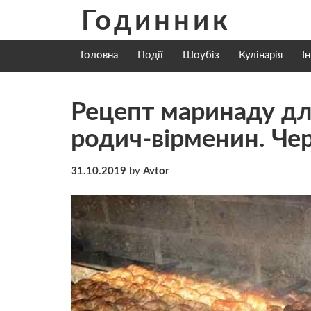
Skip
Годинник
to
content
Головна
Події
Шоубіз
Кулінарія
І
Рецепт маринаду дл
родич-вірменин. Чер
31.10.2019
by
Avtor