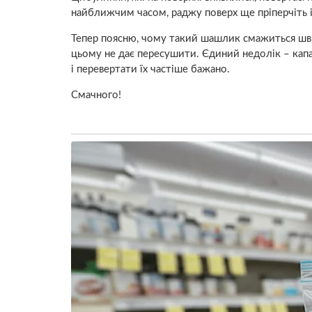
найближчим часом, раджу поверх ще пріперчіть і
Тепер поясню, чому такий шашлик смажиться швид
цьому не дає пересушити. Єдиний недолік – капа
і перевертати їх частіше бажано.
Смачного!