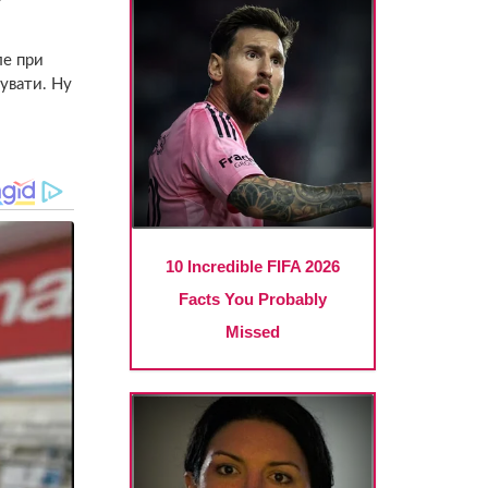
ле при
увати. Ну