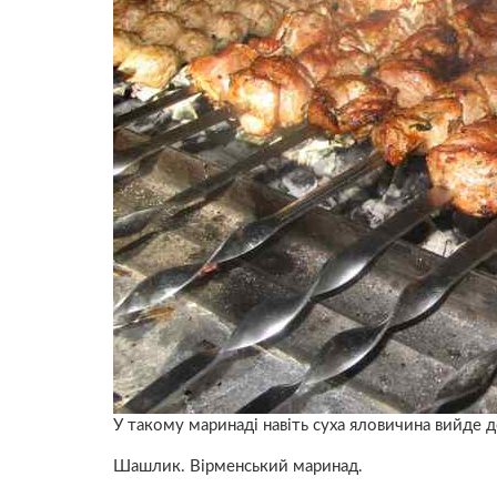
У такому маринаді навіть суха яловичина вийде д
Шашлик. Вірменський маринад.