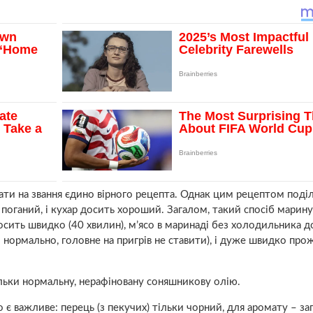
ти на звання єдино вірного рецепта. Однак цим рецептом поді
поганий, і кухар досить хороший. Загалом, такий спосіб марин
осить швидко (40 хвилин), м’ясо в маринаді без холодильника д
– нормально, головне на пригрів не ставити), і дуже швидко про
Тільки нормальну, нерафіновану соняшникову олію.
що є важливе: перець (з пекучих) тільки чорний, для аромату – з