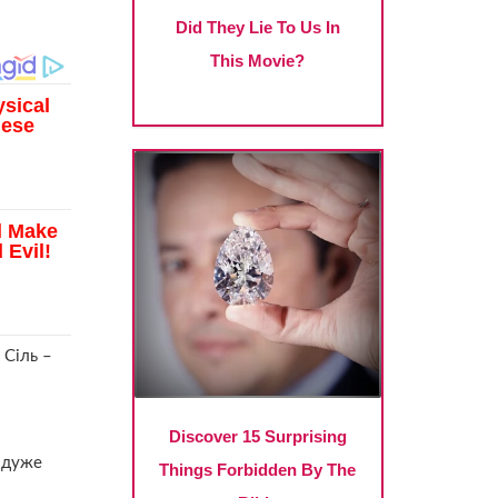
 Сіль –
у дуже