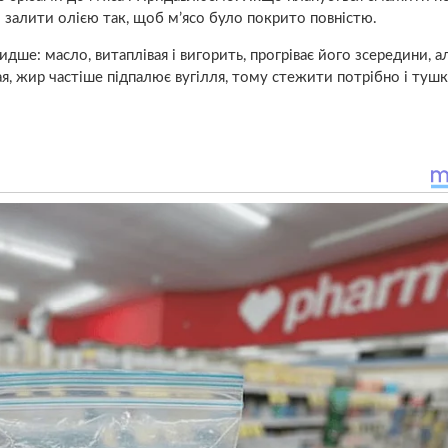
 залити олією так, щоб м’ясо було покрито повністю.
ше: масло, витаплівая і вигорить, прогріває його зсередини, а
я, жир частіше підпалює вугілля, тому стежити потрібно і тушк