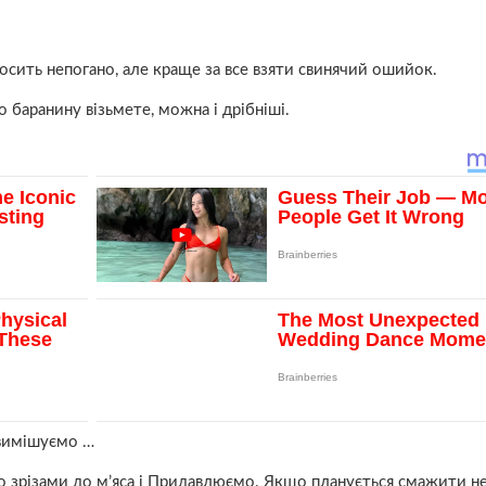
осить непогано, але краще за все взяти свинячий ошийок.
 баранину візьмете, можна і дрібніші.
 вимішуємо …
мо зрізами до м’яса і Придавлюємо. Якщо планується смажити н