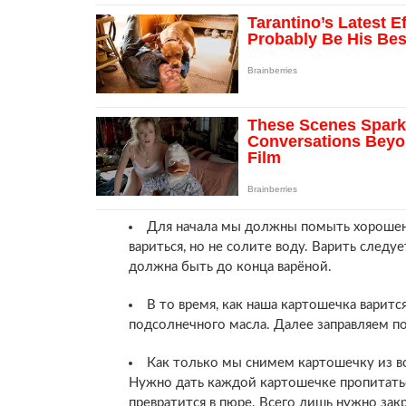
Для начала мы должны помыть хорошеньк
вариться, но не солите воду. Варить следу
должна быть до конца варёной.
В то время, как наша картошечка варитс
подсолнечного масла. Далее заправляем по
Как только мы снимем картошечку из во
Нужно дать каждой картошечке пропитатьс
превратится в пюре. Всего лишь нужно за