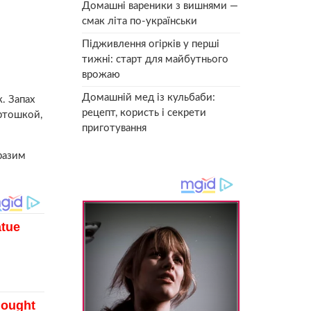
Домашні вареники з вишнями —
смак літа по-українськи
Підживлення огірків у перші
тижні: старт для майбутнього
врожаю
Домашній мед із кульбаби:
. Запах
рецепт, користь і секрети
ртошкой,
приготування
разим