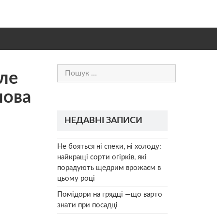
Пошук:
сле
нова
НЕДАВНІ ЗАПИСИ
Не бояться ні спеки, ні холоду:
найкращі сорти огірків, які
порадують щедрим врожаєм в
цьому році
Помідори на грядці —що варто
знати при посадці