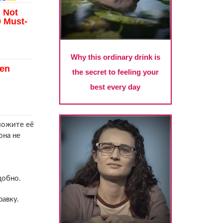
ложите её
она не
добно.
авку.