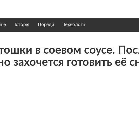
нше
Історія
Поради
Технології
тошки в соевом соусе. По
но захочется готовить её с