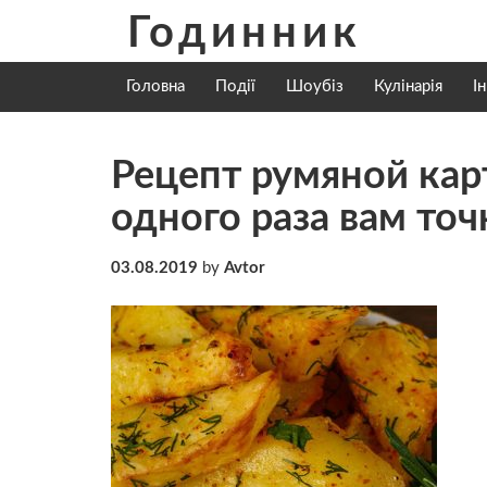
Skip
Годинник
to
content
Головна
Події
Шоубіз
Кулінарія
І
Рецепт румяной кар
одного раза вам точ
03.08.2019
by
Avtor