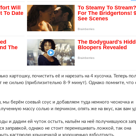
о картошку, почистить её и нарезать на 4 кусочка. Теперь по
ет не сильно (приблизительно 8-9 минут). Однако помните, что 
я, мы берём соевый соус и добавляем туда немного чесночка и
лученную массу солью и перчиком, опять же на вкус, как вам у
ды и дадим ей чуток остыть, нальём на неё получившуюся запр
я заправкой, однако не стоит перемешивать ложкой, так она
крыть кастрюлю крышечкой и хорошенько взболтнуть.