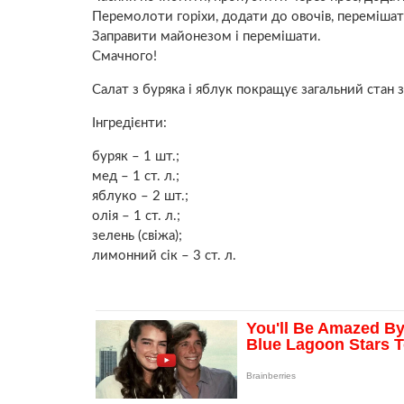
Перемолоти горіхи, додати до овочів, перемішат
Заправити майонезом і перемішати.
Смачного!
Салат з буряка і яблук покращує загальний стан з
Інгредієнти:
буряк – 1 шт.;
мед – 1 ст. л.;
яблуко – 2 шт.;
олія – 1 ст. л.;
зелень (свіжа);
лимонний сік – 3 ст. л.