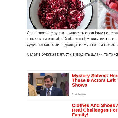
Свіжі овочі і фрукти приносять організму неймов
споживати в помірній кількості, можна вивести з
судинної системи, підвищити імунітет та гемогл
Салат з буряка і капусти виводить шлаки та токс