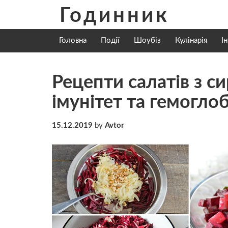
Skip
Годинник
to
content
Головна
Події
Шоубіз
Кулінарія
І
Рецепти салатів з с
імунітет та гемоглоб
15.12.2019
by
Avtor