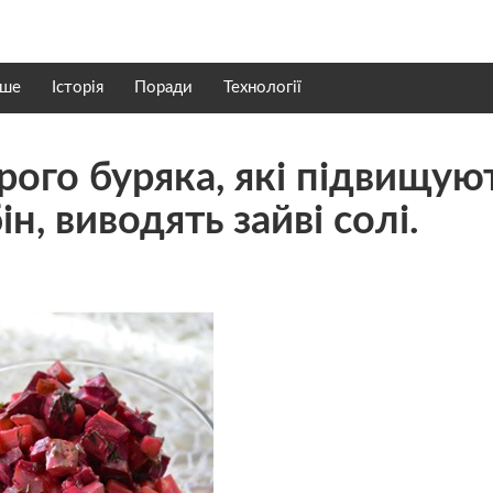
нше
Історія
Поради
Технології
ирого буряка, які підвищую
ін, виводять зайві солі.