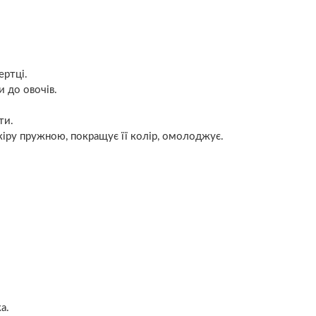
ертці.
и до овочів.
ти.
кіру пружною, покращує її колір, омолоджує.
а.