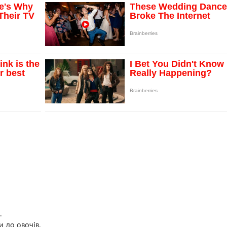
.
и до овочів.