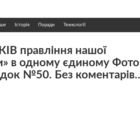
нше
Історія
Поради
Технології
КІВ правління нашої
и» в одному єдиному Фото
адок №50. Без коментарів