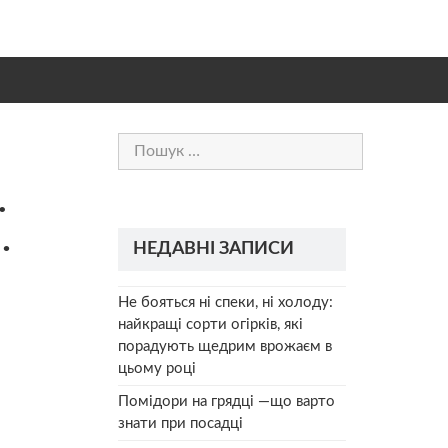
Пошук:
.
…
НЕДАВНІ ЗАПИСИ
Не бояться ні спеки, ні холоду:
найкращі сорти огірків, які
порадують щедрим врожаєм в
цьому році
Помідори на грядці —що варто
знати при посадці