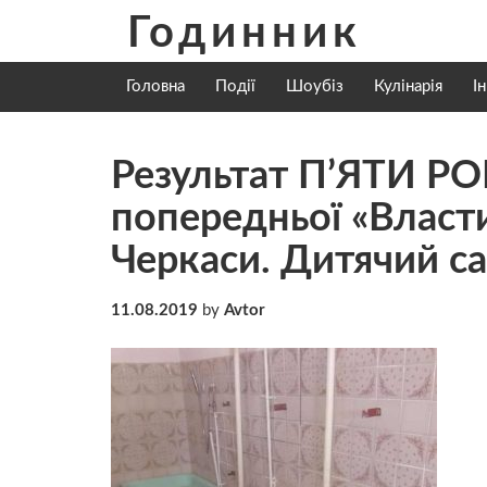
Skip
Годинник
to
content
Головна
Події
Шоубіз
Кулінарія
І
Результат П’ЯТИ РО
попередньої «Власт
Черкаси. Дитячий с
11.08.2019
by
Avtor