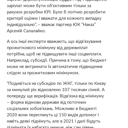
зарплат може бути об’єктивним тільки за
рахунок розробки KPI. Було б логічно розробити
критерії оцінки і вважати для кожного випадку
індивідуально”, – вважає партнер ЮК “Наказ”
Арсеній Салалайко.
А ось інші експерти вважають, що відв’язування
прожиткового мінімуму від держвиплат
потрібна, щоб не підвищувати інші соцвиплати.
Наприклад, субсидії. Причина в тому, що бюджет
може не витримати їх автоматичне підвищення
слідом за прожитковим мінімумом.
“Подивіться на субсидію по ЖКГ, тільки по Києву
за минулий рік відмовлено 107 тисячам сімей. А
попереду ще верифікація. Відв’язка від мінімуму
– форма відмови держави від поточних
соціальних зобов’язань. Можливо в бюджеті
2020 вони переглянуть ці 150 видів допомог і
навіть деякі піднімуть, але в 2021 і далі будуть
піднімати їх набагато менше, ніж сам рівень