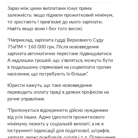
Зараз між цими виплатами існує пряма
залежність: якщо підняли прожитковий мінімум,
то зростають і прив’язані до нього зарплати.
Навіть якщо вони і без того високі.
“Наприклад, зарплата судді Верховного Суду
75хПМ = 160 000 грн. Після нововведення
зарплата автоматично перестане підвищуватися.
А надлишки грошей, що з’являться, можуть бути
в подальшому спрямовані на соцвиплати групам
населення, що потребують їх більше”.
Юристи кажуть, що таке нововведення
переводить оплату праці в деяких професіях на
ручне управління.
“Пропонується відокремити дійсно нужденних
від усіх інших. Адже ідеологія прожиткового
мінімуму лежить у соціальній виплаті, а не в
інструменті індексації для податкової, штрафів,
зарплат держслужбовців, суддів і т.д. Підвищення