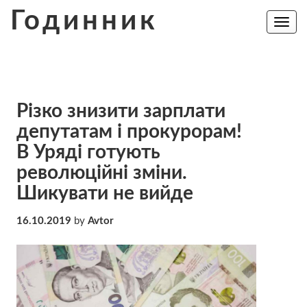
Skip
Годинник
to
Toggle
navig
content
Різко знизити зарплати
депутатам і прокурорам!
В Уряді готують
революційні зміни.
Шикувати не вийде
16.10.2019
by
Avtor