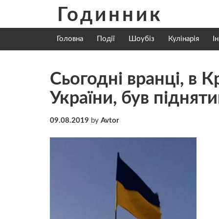
Skip
Годинник
to
content
Головна
Події
Шоубіз
Кулінарія
І
Сьогодні вранці, в 
України, був піднят
09.08.2019
by
Avtor