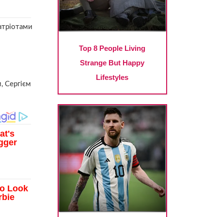
патріотами
, Сергієм