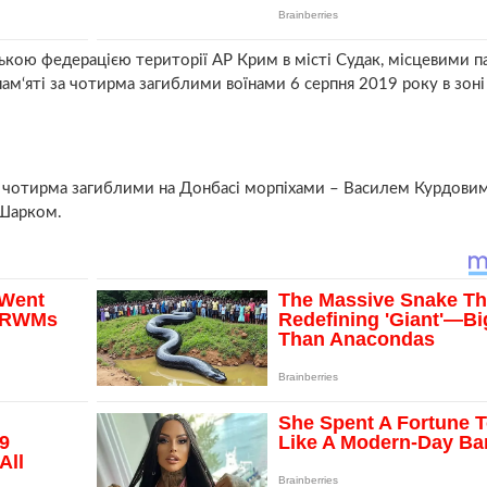
ською федерацією території АР Крим в місті Судак, місцевими 
 пам‘яті за чотирма загиблими воїнами 6 серпня 2019 року в зоні
за чотирма загиблими на Донбасі морпіхами – Василем Курдовим
Шарком.