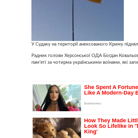
У Судаку на території анексованого Криму підня
Радник голови Херсонської ОДА Богдан Ковальов з
пам’яті за чотирма українськими воїнами, які заг