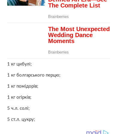
1 кг цибулі;
1 кг болгарського перцю;
1 кг помідорів;
1 кг огірків;
5 ч.л. солі;
5 ст.л. цукру;