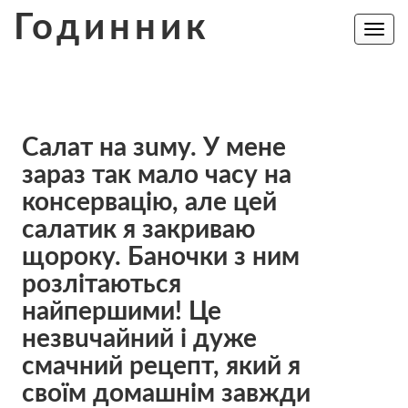
Skip
Годинник
to
Toggle
navig
content
Салат на зuму. У мене
зараз так мало часу на
консервацію, але цей
салатик я закриваю
щороку. Баночки з ним
розлітаються
найпершими! Це
нeзвuчайний і дyже
смaчний рeцепт, який я
своїм домашнім завжди