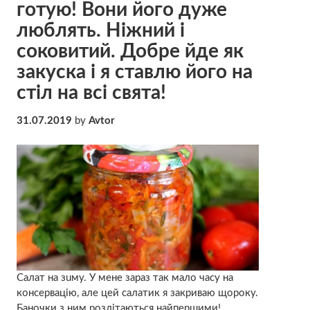
готую! Вони його дyже
люблять. Нiжний і
соковитий. Добре йде як
закycка і я ставлю його на
стіл на всі свята!
31.07.2019
by
Avtor
Салат на зuму. У мене зараз так мало часу на
консервацію, але цей салатик я закриваю щороку.
Баночки з ним розлітаються найпершими!