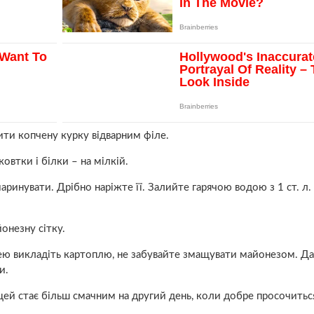
ити копчену курку відварним філе.
овтки і білки – на мілкій.
инувати. Дрібно наріжте її. Залийте гарячою водою з 1 ст. л.
онезну сітку.
нею викладіть картоплю, не забувайте змащувати майонезом. Да
и.
, цей стає більш смачним на другий день, коли добре просочитьс