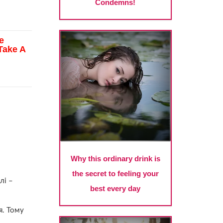
лі –
я. Тому