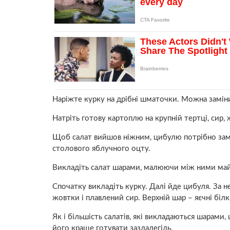
Наріжте курку на дрібні шматочки. Можна замін
Натріть готову картоплю на крупній тертці, сир, ж
Щоб салат вийшов ніжним, цибулю потрібно замар
столового яблучного оцту.
Викладіть салат шарами, малюючи між ними май
Спочатку викладіть курку. Далі йде цибуля. За 
жовтки і плавлений сир. Верхній шар – яєчні білк
Як і більшість салатів, які викладаються шарами
його краще готувати заздалегідь.