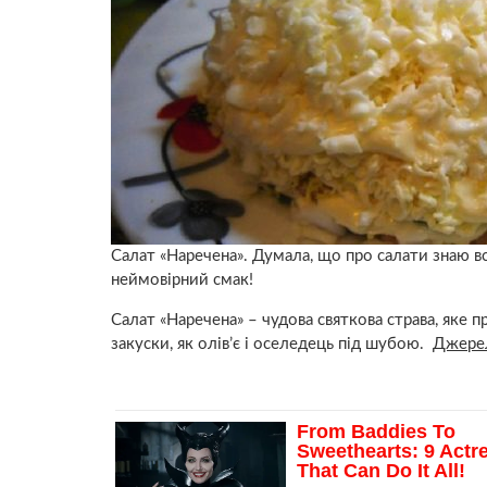
Салат «Наречена». Думала, що про салати знаю вс
неймовірний смак!
Салат «Наречена» – чудова святкова страва, яке 
закуски, як олів’є і оселедець під шубою.
Джере