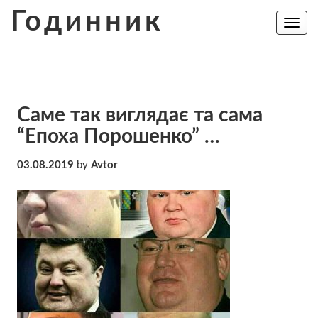
Skip
Годинник
to
Toggle
navig
content
Саме так виглядає та сама
“Епоха Порошенко” …
03.08.2019
by
Avtor