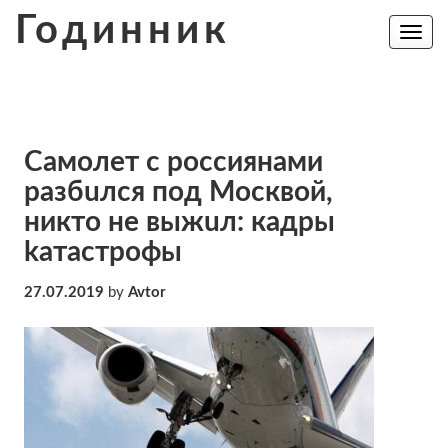
Skip
Годинник
to
Toggle
navig
content
Самолет с россиянами
разбuлся под Москвой,
никто не выжuл: кадры
kатастpофы
27.07.2019
by
Avtor