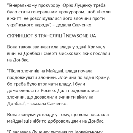
“Генеральному прокурору Юрію Луценку треба
було стати генеральним прокурором, щоб ніколи
в житті не розслідувалися його злочини проти
українського народу”, – додала Савченко.
СКРИНШОТ З ТРАНСЛЯЦІЇ NEWSONE.UA
Вона також звинуватила владу у здачі Криму, у
війні на Донбасі і смерті військових, яких послали
на Донбас.
“Після злочинів на Майдані, влада почала
продовжувати злочини. Злочини по здачі Криму,
бо треба було втримати владу, і були
домовленості з Росією. Далі продовжилися
злочини, що дозволили вчинити війну на
Донбасі”, – сказала Савченко.
Вона звинувачує владу у тому, що вона посилала
майданівців нібито добровольцями на Донбас.
“Я задавала Луценку питання по Іловайському