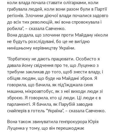
коли влада почала ставати олігархами, коли
грабувала людей, коли вони разом були в Партії
регіонів. Злочини діючої влади почалися задовго
до всіх тих революцій, які вона спровокувала і
робила”, – сказала Савченко.
Вона додала, що злочини проти Майдану ніколи
не будуть розслідувані, бо це не вигідно
нинішньому керівництву України.
“Горбатюку не дають працювати. Особисто я
давала йому свідчення про те, що Луценко з
трибуни закликав до того, щоб знести владу, і
обіцяв людям, що буде на Майдані зброя. Я
говорила, що бачила, як під’їжджала синя
машина, мікроавтобус, як з неї виходи люди зі
зброєю. Я говорила, хто ці люди. Ці люди є в
парламенті. Я бачила, як Парубій заводив
снайперів в готель “Україна”, – сказала Савченко.
Вона також звинуватила генпрокурора Юрія
Луценка у тому, що він перешкоджає