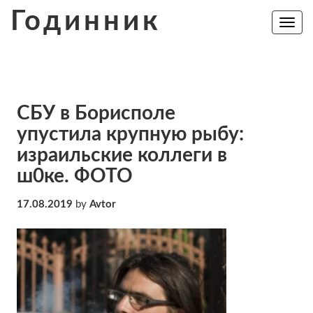
Skip
Годинник
to
Toggle
navig
content
СБУ в Борисполе
упустила крупную рыбу:
израильские коллеги в
ш0ке. ФОТО
17.08.2019
by
Avtor