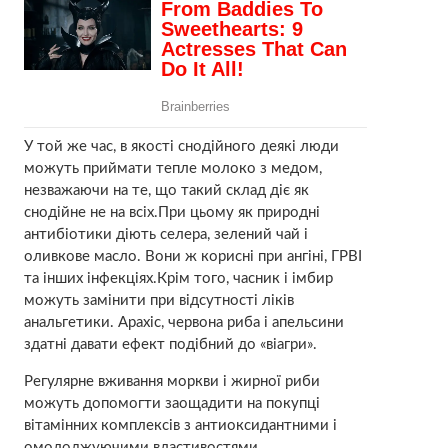
У той же час, в якості снодійного деякі люди
можуть приймати тепле молоко з медом,
незважаючи на те, що такий склад діє як
снодійне не на всіх.При цьому як природні
антибіотики діють селера, зелений чай і
оливкове масло. Вони ж корисні при ангіні, ГРВІ
та інших інфекціях.Крім того, часник і імбир
можуть замінити при відсутності ліків
анальгетики. Арахіс, червона риба і апельсини
здатні давати ефект подібний до «віагри».
Регулярне вживання моркви і жирної риби
можуть допомогти заощадити на покупці
вітамінних комплексів з антиоксидантними і
омолоджуючими властивостями.