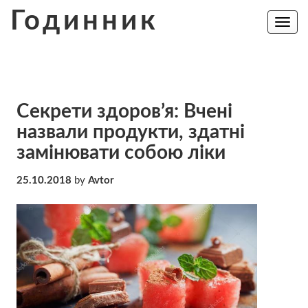
Skip
Годинник
to
Toggle
navig
content
Секрети здоров’я: Вчені
назвали продукти, здатні
замінювати собою ліки
25.10.2018
by
Avtor