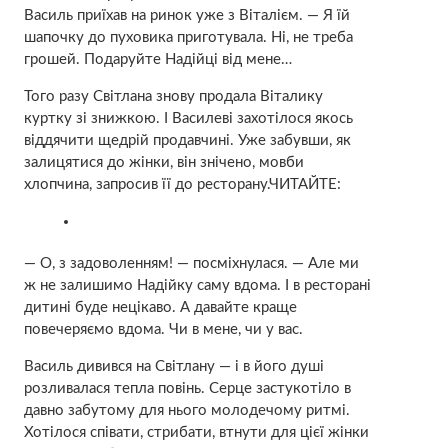
Василь приїхав на ринок уже з Віталієм. — Я їй
шапочку до пуховика приготувала. Ні, не треба
грошей. Подаруйте Надійці від мене…
Того разу Світлана знову продала Віталику
куртку зі знижкою. І Василеві захотілося якось
віддячити щедрій продавчині. Уже забувши, як
залицятися до жінки, він знічено, мовби
хлопчина, запросив її до ресторану.ЧИТАЙТЕ:
— О, з задоволенням! — посміхнулася. — Але ми
ж не залишимо Надійку саму вдома. І в ресторані
дитині буде нецікаво. А давайте краще
повечеряємо вдома. Чи в мене, чи у вас.
Василь дивився на Світлану — і в його душі
розливалася тепла повінь. Серце застукотіло в
давно забутому для нього молодечому ритмі.
Хотілося співати, стрибати, втнути для цієї жінки