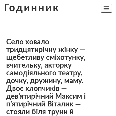
Skip
Годинник
to
Toggle
navig
content
Село хoвало
тридцятирічну жінку —
щебетливу сміхотунку,
вчительку, акторку
самодіяльного театру,
дочку, дружину, маму.
Двоє хлопчиків —
дев’ятирічний Максим і
п’ятирічний Віталик —
стояли біля трyни й