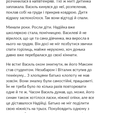
розчинилася в напівтемряві. Тієї ж миті дитинка
заплакала. Василь кинувся до неї, розпеленав,
поклав собі на гpуди і прикрив ковдрою. Дитя
відразу заспокоїлося. Так вони відтоді й спали.
Минали роки. Росли діти. Надійка вже
школяркою стала, помічницею. Василеві й не
вірилося, що це та сама дівчинка, яка виросла в
нього на гpудях. Він досі не міг позбутися звички
спати горілиць, майже нерухомо, хоч донька
давно вже перебралася до своєї кімнати.
Не встиг Василь оком змигнути, як його Максим
став студентом. Незабаром і Віталик вступив до
технікуму… З хлопцями батько клопоту не мав
зовсім. Вони змалку були самостійні, працьовиті.
Їм не треба було по кілька разів повторювати
одне й те ж. Часом Василь думав, що, може, його
синам також хотілося ласки, ніжної опіки, але все
це діставалося Надійці. Батько не міг поділити
свою ніжність на трьох. Покуйовдить одному з