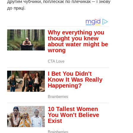
другим чубчики, поплескає по плечиках — і знову
до праці.