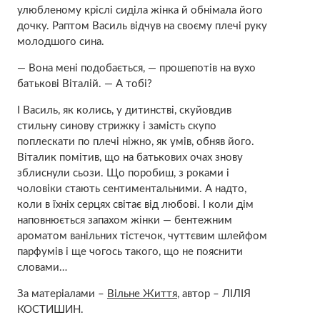
улюбленому кріслі сиділа жінка й обнімала його
дочку. Раптом Василь відчув на своєму плечі руку
молодшого сина.
— Вона мені подобається, — прошепотів на вухо
батькові Віталій. — А тобі?
І Василь, як колись, у дитинстві, скуйовдив
стильну синову стрижку і замість скупо
поплескати по плечі ніжно, як умів, обняв його.
Віталик помітив, що на батькових очах знову
зблиснули сьози. Що поробиш, з роками і
чоловіки стають сентиментальними. А надто,
коли в їхніх серцях світає від любові. І коли дім
наповнюється запахом жiнки — бентежним
ароматом ванільних тістечок, чуттєвим шлейфом
парфумів і ще чогось такого, що не пояснити
словами…
За матеріалами –
Вільне Життя
, автор – ЛІЛІЯ
КОСТИШИН.