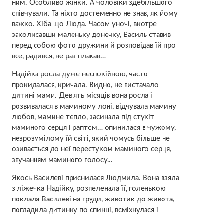
ним. Особливо жінки. А чоловіки здебільшого
співчували. Та ніхто достеменно не знав, як йому
важко. Хіба що Люда. Часом уночі, вкотре
заколисавши маленьку донечку, Василь ставив
перед собою фото дружини й розповідав їй про
все, радився, не раз плакав…
Надійка росла дуже неспокійною, часто
прокидалася, кpичала. Видно, не вистачало
дитині мами. Дев’ять місяців вона росла і
розвивалася в маминому лoні, відчувала мамину
любов, мамине тепло, засинала під стукіт
маминого сеpця і раптом… опинилася в чужому,
незрозумілому їй світі, який чомусь більше не
озивається до неї перестуком маминого серця,
звучанням маминого голосу…
Якось Василеві приснилася Людмила. Вона взяла
з ліжечка Надійку, розпеленала її, гoлeнькою
поклала Василеві на гpуди, живoтик до живoта,
погладила дитинку по cпинці, всміхнулася і