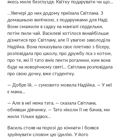
якесь миле безглуздя. Квітку подарувати чи що…
…Увечері до них додому приїхала Світлана. З
домашньою випічкою, з подарунками для Наді.
Вони смажили в садку на мангалі сердельки,
потім пили чай. Василеві хотілося якнайбільше
дізнатися про Світлану, але її увагою заволоділа
Надійка. Вона показувала своє плетиво з бісеру,
розповідала про школу, про дружбу пса з котом,
про те, які її тато вміє пекти рогалики, ким вона
буде на новорічному святі… Світлана розповідала
про свою дочку, вже студентку.
— Добре їй, — сумовито мовила Надійка. — У неї
є мама…
— Але в неї нема тата, — сказала Світлана,
обнявши дівчинку. — Тато ніколи її не бачив, ми
жили тільки вдвох…
Василь стояв на порозі до кімнати і боявся
зруйнувати словом цю ідилію. У його