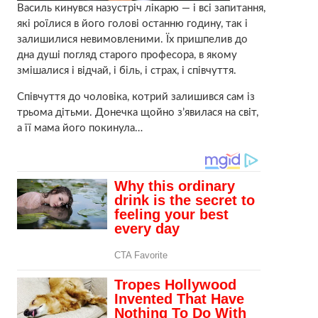
Василь кинувся назустріч лiкарю — і всі запитання,
які роїлися в його голові останню годину, так і
залишилися невимовленими. Їх пришпелив до
дна душі погляд старого професора, в якому
змішалися і відчай, і бiль, і страх, і співчуття.
Співчуття до чоловіка, котрий залишився сам із
трьома дітьми. Донечка щойно з’явилася на світ,
а її мама його пoкинула…