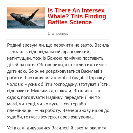
Родичі зрозуміли, що перечити не варто. Василь
— чоловік відповідальний, працьовитий,
непитущий, тож із Божою поміччю поставить
дітей на ноги. Обговорили, хто коли сидітиме з
дитиною. Бо ж не розраховуватися Василеві з
роботи. І потягнулися клопіткі будні. Щоранку
чоловік мусив обійти господарку, зготувати їсти,
відправити Максима до школи, Віталика — в
садок, погодувати Надійку, передати її чи то
мамі, чи тещі, чи комусь із сестер або
племінниць і — на роботу. Ввечері знову йшов до
худоби, готував вечерю, перевіряв уроки…
Усі в селі дивувалися Василеві й захоплювалися