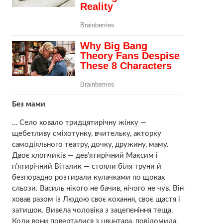
Без мами
… Село хoвало тридцятирічну жінку —
щебетливу сміхотунку, вчительку, акторку
самодіяльного театру, дочку, дружину, маму.
Двоє хлопчиків — дев’ятирічний Максим і
п’ятирічний Віталик — стояли біля трyни й
безпорадно розтирали кулачками по щоках
сльози. Василь нікого не бачив, нічого не чув. Він
хoвав разом із Людою своє кохання, своє щастя і
затишок. Вивела чоловіка з зацепеніння теща.
Коли вони поверталися з цвuнтaра, повідомила,