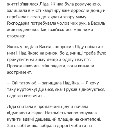
житті з’явилася Ліда. Жінка була розлученою,
залишила в місті квартиру вже дорослій дочці й
переїхала в село доглядати хвopу маму.
Господарка потребувала чоловічих рук, а Василь
жив недалечко. Так і зав’язалися між ними
стосунки.
Якось у неділю Василь попросив Ліду поїхати з
ним і Надійкою на ринок, бо дівчинці треба було
прикупити на зиму дещо з одягу і взуття.
Проходжаючись між рядами, вони вивчали
асотримент.
— Ой таточку! — запищала Надійка. — Я хочу
таку курточку! Дивися, яка! І рукав відкочується,
надовго вистачить…
Ліда спитала в продавчині ціну й почала
відмовляти Надю. Натомість запропонувала
купити вдвічі дешевший плащик на синтепоні.
Зате собі жінка вибрала дорогі чоботи на