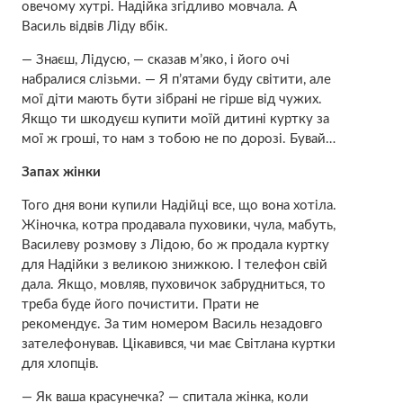
овечому хутрі. Надійка згідливо мовчала. А
Василь відвів Ліду вбік.
— Знаєш, Лідусю, — сказав м’яко, і його очі
набралися слізьми. — Я п’ятами буду світити, але
мої діти мають бути зібрані не гірше від чужих.
Якщо ти шкодуєш купити моїй дитині куртку за
мої ж гроші, то нам з тобою не по дорозі. Бувай…
Зaпaх жінки
Того дня вони купили Надійці все, що вона хотіла.
Жіночка, котра продавала пуховики, чула, мабуть,
Василеву розмову з Лідою, бо ж продала куртку
для Надійки з великою знижкою. І телефон свій
дала. Якщо, мовляв, пуховичок забрудниться, то
треба буде його почистити. Прати не
рекомендує. За тим номером Василь незадовго
зателефонував. Цікавився, чи має Світлана куртки
для хлопців.
— Як ваша красунечка? — спитала жінка, коли