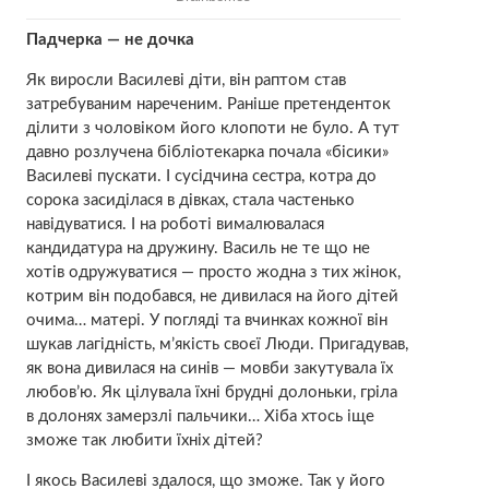
Падчерка — не дочка
Як виросли Василеві діти, він раптом став
затребуваним нареченим. Раніше претенденток
ділити з чоловіком його клопоти не було. А тут
давно розлучена бібліотекарка почала «біcики»
Василеві пускати. І сусідчина сестра, котра до
сорока засиділася в дівках, стала частенько
навідуватися. І на роботі вималювалася
кандидатура на дружину. Василь не те що не
хотів одружуватися — просто жодна з тих жінок,
котрим він подобався, не дивилася на його дітей
очима… матері. У погляді та вчинках кожної він
шукав лагідність, м’якість своєї Люди. Пригадував,
як вона дивилася на синів — мовби закутувала їх
любов’ю. Як цiлувала їхні брудні долоньки, гріла
в долонях замерзлі пальчики… Хіба хтось іще
зможе так любити їхніх дітей?
І якось Василеві здалося, що зможе. Так у його