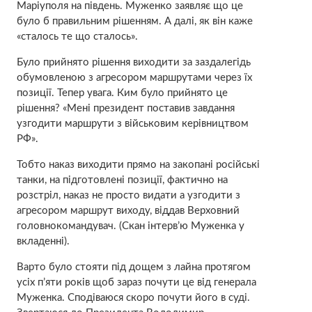
Маріуполя на південь. Муженко заявляє що це
було б правильним рішенням. А далі, як він каже
«сталось те що сталось».
Було прийнято рішення виходити за заздалегідь
обумовленою з агресором маршрутами через їх
позиції. Тепер увага. Ким було прийнято це
рішення? «Мені президент поставив завдання
узгодити маршрути з військовим керівництвом
РФ».
Тобто наказ виходити прямо на закопані російські
танки, на підготовлені позиції, фактично на
розстріл, наказ не просто видати а узгодити з
агресором маршрут виходу, віддав Верховний
головнокомандувач. (Скан інтерв’ю Муженка у
вкладенні).
Варто було стояти під дощем з лайна протягом
усіх п’яти років щоб зараз почути це від генерала
Муженка. Сподіваюся скоро почути його в суді.