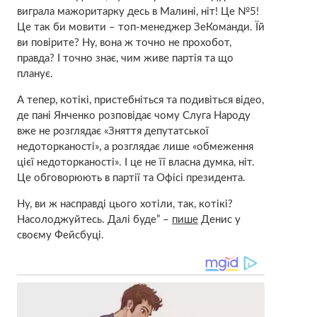
виграла мажоритарку десь в Малині, ніт! Це №5!
Це так би мовити – топ-менеджер ЗеКоманди. Їй
ви повірите? Ну, вона ж точно не прохобот,
правда? І точно знає, чим живе партія та що
планує.
А тепер, котікі, пристебніться та подивіться відео,
де пані Янченко розповідає чому Слуга Народу
вже не розглядає «Зняття депутатської
недоторканості», а розглядає лише «обмеження
цієї недоторканості». І це не її власна думка, ніт.
Це обговорюють в партії та Офісі президента.
Ну, ви ж насправді цього хотіли, так, котікі?
Насолоджуйтесь. Далі буде” –
пише
Денис у
своєму Фейсбуці.