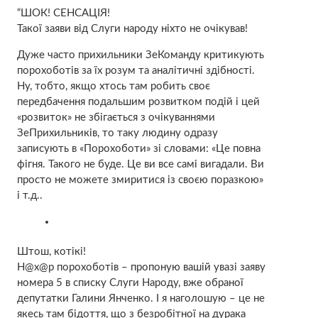
“ШОК! СЕНСАЦІЯ!
Такої заяви від Слуги народу ніхто не очікував!
Дуже часто прихильники ЗеКоманду критикують
порохоботів за їх розум та аналітичні здібності.
Ну, тобто, якщо хтось там робить своє
передбачення подальшим розвитком подій і цей
«розвиток» не збігається з очікуваннями
ЗеПрихильників, то таку людину одразу
записують в «Порохоботи» зі словами: «Це повна
фігня. Такого не буде. Це ви все самі вигадали. Ви
просто не можете змиритися із своєю поразкою»
і т.д..
Штош, котікі!
Н@х@р порохоботів – пропоную вашій увазі заяву
номера 5 в списку Слуги Народу, вже обраної
депутатки Галини Янченко. І я наголошую – це не
якесь там бідоття, що з безробітної на дурака