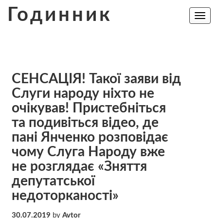
Skip
Годинник
to
Toggle
navig
content
СЕНСАЦІЯ! Такої заяви від
Слуги народу ніхто не
очікував! Пристебніться
та подивіться відео, де
пані Янченко розповідає
чому Слуга Народу вже
не розглядає «Зняття
депутатської
недоторканості»
30.07.2019
by
Avtor