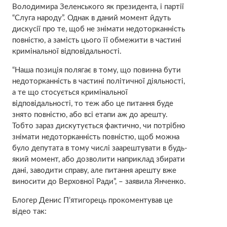
Володимира Зеленського як президента, і партії
“Слуга народу”. Однак в даний момент йдуть
дискусії про те, щоб не знімати недоторканність
повністю, а замість цього її обмежити в частині
кримінальної відповідальності.
“Наша позиція полягає в тому, що повинна бути
недоторканність в частині політичної діяльності,
а те що стосується кримінальної
відповідальності, то теж або це питання буде
знято повністю, або всі етапи аж до арешту.
Тобто зараз дискутується фактично, чи потрібно
знімати недоторканність повністю, щоб можна
було депутата в тому числі заарештувати в будь-
який момент, або дозволити наприклад збирати
дані, заводити справу, але питання арешту вже
виносити до Верховної Ради”, – заявила Янченко.
Блогер Денис П’ятигорець прокоментував це
відео так: