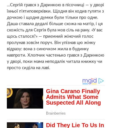
…Сергій грався з Даринкою в пісочниці — у дворі
їхньої п’ятиповерхівки. Щодня він ходив гуляти з
дочкою і щодня думки були тільки про одне.
Даша ставала дедалі більше схожа на матір, і ця
схожість для Сергія була мов сіль на pану. «У вас
щось сталося?» — приємний жіночий голос
пролунав зовсім поруч. Він упізнав цю жінку
відразу: вона з синочком жила в будинку
навпроти. Хлопчик частенько грався з Даринкою
у дворі, поки мама неподалік читала книжку чи
просто сиділа на лаві.