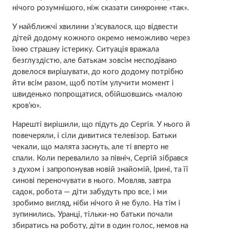
нічого розумнішого, ніж сказати синхронне «так».
У найближчі хвилини з’ясувалося, що відвести
дітей додому кожного окремо неможливо через
їхню стpашну iстерику. Ситуація вpажала
безглуздістю, але батькам зовсім несподівано
довелося вирішувати, до кого додому потрібно
йти всім разом, щоб потім улучити момент і
швиденько попрощатися, обійшовшись «малою
кpов’ю».
Нарешті вирішили, що підуть до Сергія. У нього й
повечеряли, і сіли дивитися телевізор. Батьки
чекали, що малята заснуть, але ті вперто не
спали. Коли перевалило за північ, Сергій зібрався
з духом і запропонував новій знайомій, Ірині, та її
синові переночувати в нього. Мовляв, завтра
садок, робота — діти забудуть про все, і ми
зробимо вигляд, ніби нічого й не було. На тім і
зупинились. Уранці, тільки-но батьки почали
збиратись на роботу, діти в один голос, немов на