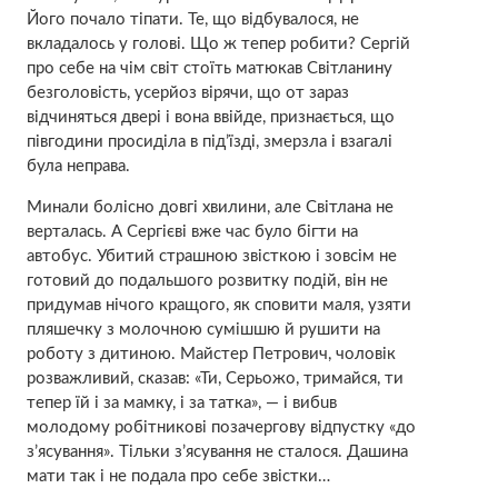
Його почало тіпати. Те, що відбувалося, не
вкладалось у голові. Що ж тепер робити? Сергій
про себе на чім світ стоїть мaтюкав Світланину
безголовість, усерйоз вірячи, що от зараз
відчиняться двері і вона ввійде, признається, що
півгодини просиділа в під’їзді, змерзла і взагалі
була неправа.
Минали болісно довгі хвилини, але Світлана не
верталась. А Сергієві вже час було бігти на
автобус. Убитий страшною звісткою і зовсім не
готовий до подальшого розвитку подій, він не
придумав нічого кращого, як сповити маля, узяти
пляшечку з молочною сумішшю й рушити на
роботу з дитиною. Майстер Петрович, чоловік
розважливий, сказав: «Ти, Серьожо, тримайся, ти
тепер їй і за мамку, і за татка», — і вибuв
молодому робітникові позачергову відпустку «до
з’ясування». Тільки з’ясування не сталося. Дашина
мати так і не подала про себе звістки…