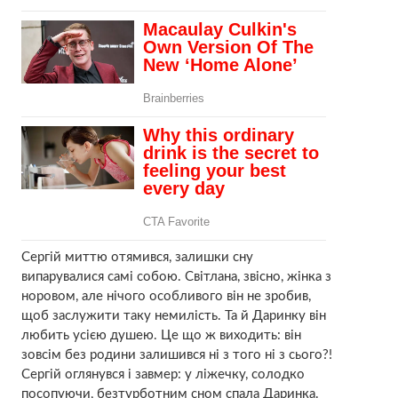
Сергій миттю отямився, залишки сну
випарувалися самі собою. Світлана, звісно, жінка з
норовом, але нічого особливого він не зробив,
щоб заслужити таку немилість. Та й Даринку він
любить усією душею. Це що ж виходить: він
зовсім без родини залишився ні з того ні з сього?!
Сергій оглянувся і завмер: у ліжечку, солодко
посопуючи, безтурботним сном спала Даринка.