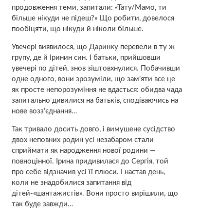
продовження теми, запитали: «Тату/Мамо, ти
більше нікуди не підеш?» Що робити, довелося
пообіцяти, що нікуди й ніколи більше.
Увечері виявилося, що Даринку перевели в ту ж
групу, де й Іринин син. І батьки, прийшовши
увечері по дітей, знов зіштовхнулися. Побачивши
одне одного, вони зрозуміли, що зам’яти все це
як просте непорозуміння не вдасться: обидва чада
запитально дивилися на батьків, сподіваючись на
нове возз’єднання…
Так тривало досить довго, і вимушене сусідство
двох неповних родин усі незабаром стали
сприймати як народження нової родини —
повноцінної. Ірина придивилася до Сергія, той
про себе відзначив усі її плюси. І настав день,
коли не знадобилися запитання від
дітей-«шантажистів». Вони просто вирішили, що
так буде завжди…