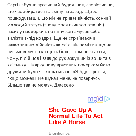
Сергія збудив противний будильник, сповістивши,
що час збиратися на зміну на завод. Щиро
пошкодувавши, що ніч не триває вічність, сонний
молодий татусь (знову маля пхикало всю ніч)
насилу продер очі, потягнувся і змусив себе
вилізти з-під ковдри. Ще не сприймаючи
навколишню дійсність як слід, він помітив, що на
письмовому столі щось біліє, і, сам не знаючи,
чому, підійшов і взяв до рук аркушик із зошита в
клітинку. На аркушику красивим почерком його
дружини було чітко написано: «Я йду. Прости,
якщо можеш. Не шукай мене, не повернусь.
Більше так не можу».
Джерело