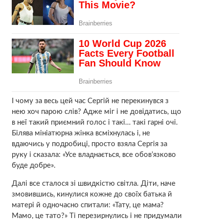
І чому за весь цей час Сергій не перекинувся з
нею хоч парою слів? Адже міг і не довідатись, що
в неї такий приємний голос і такі… такі гарні очі.
Білява мініатюрна жінка всміхнулась і, не
вдаючись у подробиці, просто взяла Сергія за
руку і сказала: «Усе владнається, все обов’язково
буде добре».
Далі все сталося зі швидкістю світла. Діти, наче
змовившись, кинулися кожне до своїх батька й
матері й одночасно спитали: «Тату, це мама?
Мамо, це тато?» Ті перезирнулись і не придумали