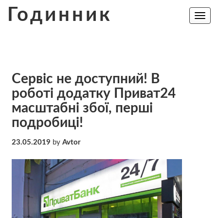
Skip
Годинник
to
Toggle
navig
content
Сервіс не доступний! В
роботі додатку Приват24
масштабні збої, перші
подробиці!
23.05.2019
by
Avtor