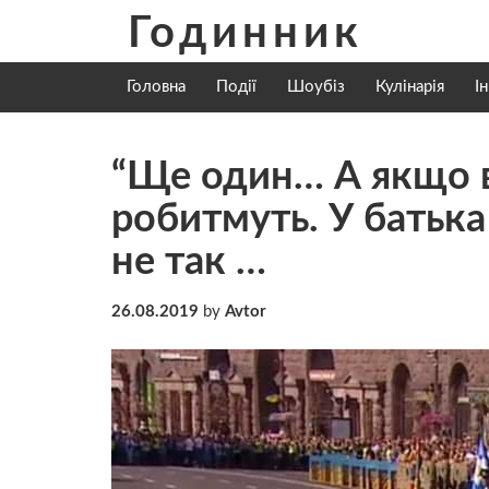
Skip
Годинник
to
content
Головна
Події
Шоубіз
Кулінарія
І
“Ще один… А якщо всі
робитмуть. У батька
не так …
26.08.2019
by
Avtor