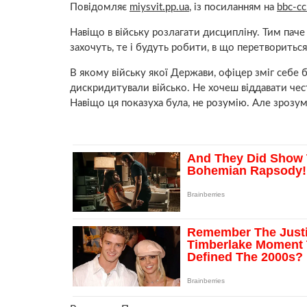
Повідомляє
miysvit.pp.ua
, із посиланням на
bbc-c
Навіщо в війську розлагати дисципліну. Тим паче 
захочуть, те і будуть робити, в що перетвориться 
В якому війську якої Держави, офіцер зміг себе 
дискридитували військо. Не хочеш віддавати честь
Навіщо ця показуха була, не розумію. Але зрозумі