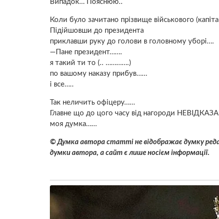
Випадок… Пояснюю..
Коли було зачитано прізвище військового (капіт
Підійшовши до президента
приклавши руку до голови в головному уборі….
—Пане президент…….
я такий ти то (.. ………….)
по вашому наказу прибув……
і все…..
Так неличить офіцеру……
Главне що до цого часу від нагороди НЕВІДКАЗ
моя думка……
© Думка автора статті не відображає думку редак
думки автора, а сайт є лише носієм інформації.