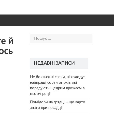
Пошук:
те й
ось
НЕДАВНІ ЗАПИСИ
Не бояться ні спеки, ні холоду:
найкращі сорти огірків, які
порадують щедрим врожаєм в
цьому році
Помідори на грядці —що варто
знати при посадці