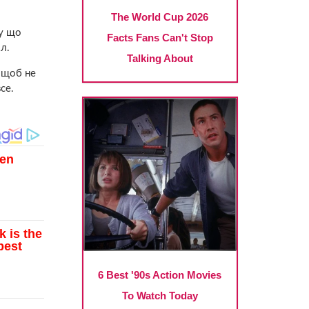
ку що
л.
, щоб не
се.