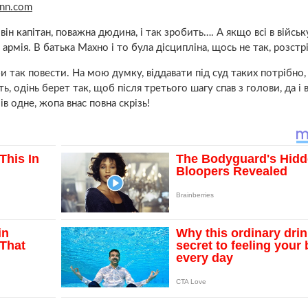
cnn.com
він капітан, поважна дюдина, і так зробить…. А якщо всі в війсь
армія. В батька Махно і то була дісципліна, щось не так, розстрі
би так повести. На мою думку, віддавати під суд таких потрібно
, одінь берет так, щоб після третього шагу спав з голови, да і в
в одне, жопа внас повна скрізь!