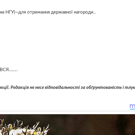
ана НГУ)—для отримання державної нагороди..
АВСЯ……..
ції. Редакція не несе відповідальності за обґрунтованість і тлу