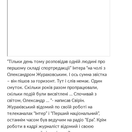
“Тільки день тому розповідав одній людині про
першому складі спортредакціі” Інтера “на чолі з
Олександром Жураховським. І ось сумна звістка
– він пішов за горизонт. Тут і слів немає. Один
смуток. Скільки років разом пропрацювали,
скільки подій були висвітлені … Спочивай з
світом, Олександр … “- написав Свірін.
Журахівський відомий по своїй роботі на
телеканалах “Інтер” і “Перший національний”,
останнім часом був ведучим на радіо “Ера”. Крім
роботи в кадрі журналіст відомий і своєю