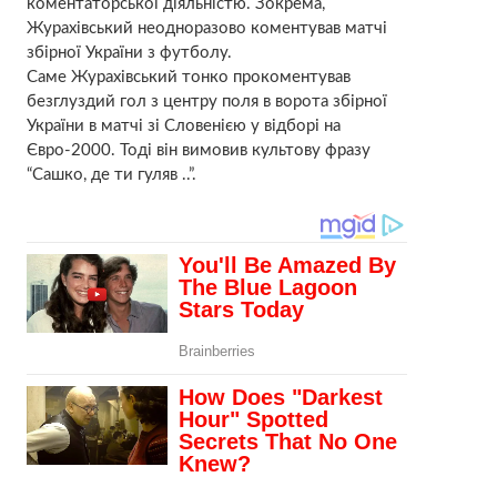
коментаторської діяльністю. Зокрема,
Журахівський неодноразово коментував матчі
збірної України з футболу.
Саме Журахівський тонко прокоментував
безглуздий гол з центру поля в ворота збірної
України в матчі зі Словенією у відборі на
Євро-2000. Тоді він вимовив культову фразу
“Сашко, де ти гуляв ..”.