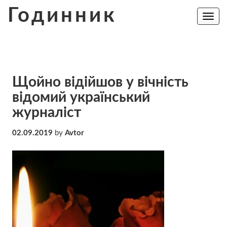
Skip
Годинник
to
Toggle
navig
content
Щoйнo відійшов у вічність
відомий український
журналіст
02.09.2019
by
Avtor