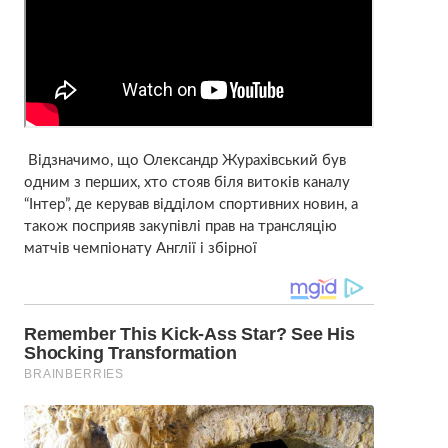
Відзначимо, що Олександр Журахівський був
одним з перших, хто стояв біля витоків каналу
“Інтер”, де керував відділом спортивних новин, а
також посприяв закупівлі прав на трансляцію
матчів чемпіонату Англії і збірної