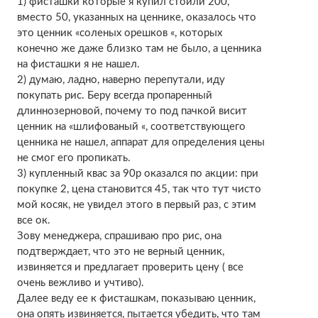
1) фисташки которые я купил стоили 200,
вместо 50, указанных на ценнике, оказалось что
это ценник «соленых орешков «, которых
конечно же даже близко там не было, а ценника
на фисташки я не нашел.
2) думаю, ладно, наверно перепутали, иду
покупать рис. Беру всегда пропаренный
длиннозерновой, почему то под пачкой висит
ценник на «шлифованый «, соответствующего
ценника не нашел, аппарат для определения цены
не смог его пропикать.
3) купленный квас за 90р оказался по акции: при
покупке 2, цена становится 45, так что тут чисто
мой косяк, не увидел этого в первый раз, с этим
все ок.
Зову менеджера, спрашиваю про рис, она
подтверждает, что это не верный ценник,
извиняется и предлагает проверить цену ( все
очень вежливо и учтиво).
Далее веду ее к фисташкам, показываю ценник,
она опять извиняется, пытается убедить, что там