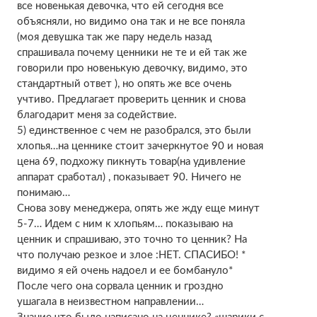
все новенькая девочка, что ей сегодня все
объясняли, но видимо она так и не все поняла
(моя девушка так же пару недель назад
спрашивала почему ценники не те и ей так же
говорили про новенькую девочку, видимо, это
стандартный ответ ), но опять же все очень
учтиво. Предлагает проверить ценник и снова
благодарит меня за содействие.
5) единственное с чем не разобрался, это были
хлопья…на ценнике стоит зачеркнутое 90 и новая
цена 69, подхожу пикнуть товар(на удивление
аппарат сработал) , показывает 90. Ничего не
понимаю…
Снова зову менеджера, опять же жду еще минут
5-7… Идем с ним к хлопьям… показываю на
ценник и спрашиваю, это точно то ценник? На
что получаю резкое и злое :НЕТ. СПАСИБО! *
видимо я ей очень надоел и ее бомбануло*
После чего она сорвала ценник и гроздно
ушагала в неизвестном направлении…