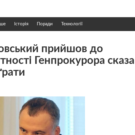
нше
Історія
Поради
Технології
овський прийшов до
тності Генпрокурора сказа
ґрати