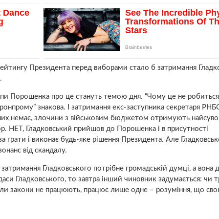
ейтингу Президента перед виборами стало б затримання Гладко
.
тупи Порошенка про це стануть темою дня. “Чому це не робиться
ронпрому” знакова. І затримання екс-заступника секретаря РНБ
нних немає, злочини з військовим бюджетом отримують найсув
ор. НЕТ, Гладковський прийшов до Порошенка і в присутності
за ґрати і виконає будь-яке рішення Президента. Але Гладковськ
онанс від скандалу.
 затримання Гладковського потрібне громадській думці, а вона 
аси Гладковського, то завтра інший чиновник задумається: чи 
Коли закони не працюють, працює лише одне – розуміння, що св