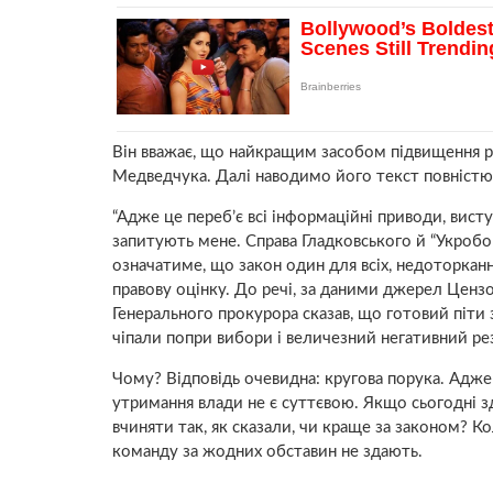
Він вважає, що найкращим засобом підвищення р
Медведчука. Далі наводимо його текст повністю
“Адже це переб’є всі інформаційні приводи, вис
запитують мене. Справа Гладковського й “Укробо
означатиме, що закон один для всіх, недоторка
правову оцінку. До речі, за даними джерел Ценз
Генерального прокурора сказав, що готовий піти 
чіпали попри вибори і величезний негативний рез
Чому? Відповідь очевидна: кругова порука. Адже
утримання влади не є суттєвою. Якщо сьогодні зд
вчиняти так, як сказали, чи краще за законом? 
команду за жодних обставин не здають.