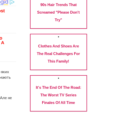
-яких
 мають
 Але не