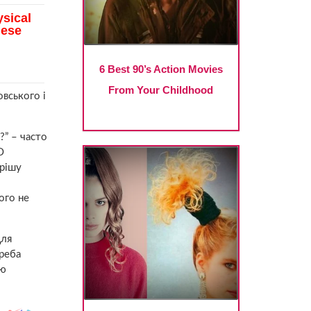
вського і
?” – часто
О
орішу
ого не
для
треба
ою