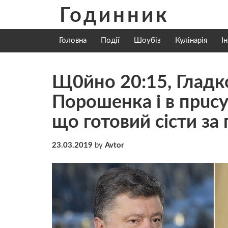
Skip
Годинник
to
content
Головна
Події
Шоубіз
Кулінарія
І
Щ0йно 20:15, Гладк
Порошенка і в прuсу
що готовий ciсти за 
23.03.2019
by
Avtor