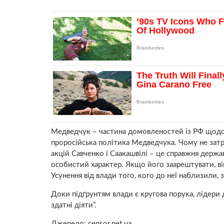
Медведчук – частина домовленостей із РФ щодо п
проросійська політика Медведчука. Чому не зат
акцій Савченко і Саакашвілі – це справжня держа
особистий характер. Якщо його заарештувати, ві
Усунення від влади того, кого до неї наблизили,
Доки підґрунтям влади є кругова порука, лідери
здатні діяти”.
Джерело: c
ensor.net.ua