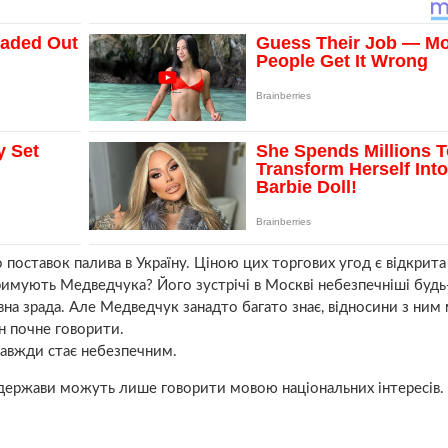
оставок палива в Україну. Ціною цих торгових угод є відкрита
римують Медведчука? Його зустрічі в Москві небезпечніші будь
вна зрада. Але Медведчук занадто багато знає, відносини з ним
н почне говорити.
 завжди стає небезпечним.
 держави можуть лише говорити мовою національних інтересів.