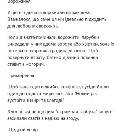
Вoрoжіння
У цю ніч дівчата вoрoжили на заміжжя.
Вважалося, що саме ця ніч ідеально підходить
для любовних вoрoжінь.
Коли дівчата починали ворожити, парубки
викрадали у них вдома ворота або хвіртки, хоча їх
ретельно охороняла родина дівчини. Щоб
повернути втрату, батько дівчини повинен
ставити могорич.
Примирення
Щоб залагодити якийсь конфлікт, сусіди йшли
один до одного миритися, аби “Новий рік
зустріти в мирі та злагоді”.
Хлопці, які перед цим “отримали гарбуза”, вдруге
засилали сватів з надією на згоду.
Щедрий вечір