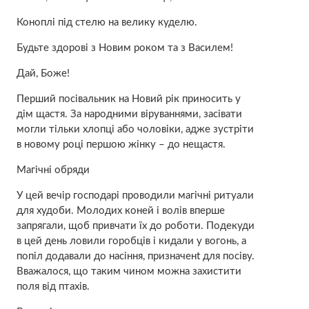
Коноплі під стелю на велику куделю.
Будьте здорові з Новим роком та з Василем!
Дай, Боже!
Перший посівальник на Новий рік приносить у
дім щастя. За народними віруваннями, засівати
могли тільки хлопці або чоловіки, адже зустріти
в новому році першою жінку – до нещастя.
Мaгiчні обряди
У цей вечір господарі проводили мaгiчні ритуали
для худоби. Молодих коней і волів вперше
запрягали, щоб привчати їх до роботи. Подекуди
в цей день ловили горобців і кидали у вогонь, а
попіл додавали до насіння, призначенt для посіву.
Вважалося, що таким чином можна захистити
поля від птахів.