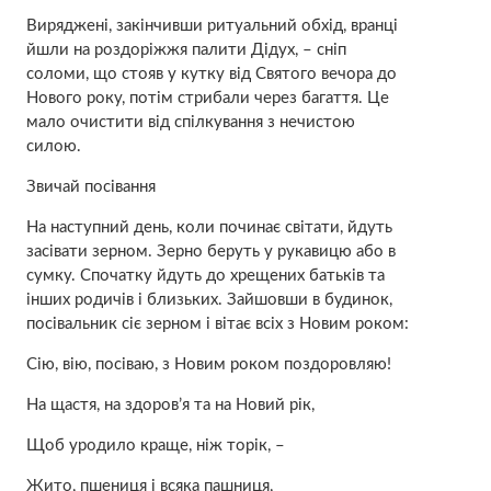
Виряджені, закінчивши ритуальний обхід, вранці
йшли на роздоріжжя палити Дідух, – сніп
соломи, що стояв у кутку від Святого вечора до
Нового року, потім стрибали через багаття. Це
мало очистити від спілкування з нечистою
силою.
Звичай посівання
На наступний день, коли починає світати, йдуть
засівати зерном. Зерно беруть у рукавицю або в
сумку. Спочатку йдуть до хрещених батьків та
інших родичів і близьких. Зайшовши в будинок,
посівальник сіє зерном і вітає всіх з Новим роком:
Сію, вію, посіваю, з Новим роком поздоровляю!
На щастя, на здоров’я та на Новий рік,
Щоб уродило краще, ніж торік, –
Жито, пшениця і всяка пашниця,