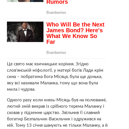
Це свято має язичницьке коріння. Згідно
слов’янській міфології, у матері богів Лади крім
сина – побратима бога Місяця, була ще донька,
яку всі називали Маланка, тому що вона була
мила і чудова.
Одного разу коли князь-Місяць був на полюванні,
лютий змій викрав із срібного терема Маланку і
сховав у підземне царство. Звільнив її славний
богатир Безпальчик-Васильчик і одружився на
ній. Тому 13 січня шанують не тільки Маланку, а й