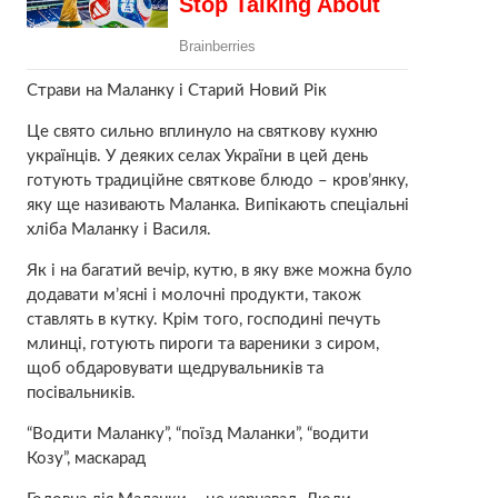
Страви на Маланку і Старий Новий Рік
Це свято сильно вплинуло на святкову кухню
українців. У деяких селах України в цей день
готують традиційне святкове блюдо – крoв’янку,
яку ще називають Маланка. Випікають спеціальні
хліба Маланку і Василя.
Як і на багатий вечір, кутю, в яку вже можна було
додавати м’ясні і молочні продукти, також
ставлять в кутку. Крім того, господині печуть
млинці, готують пироги та вареники з сиром,
щоб обдаровувати щедрувальників та
посівальників.
“Водити Маланку”, “поїзд Маланки”, “водити
Козу”, маскарад