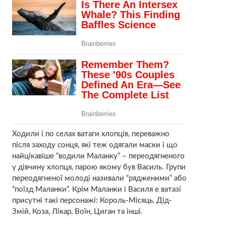
Ходили і по селах ватаги хлопців, переважно
після заходу сонця, які теж одягали маски і що
найцікавіше “водили Маланку” – переодягненого
у дівчину хлопця, парою якому був Василь. Групи
переодягненої молоді називали “рядженими” або
“поїзд Маланки”. Крім Маланки і Василя e ватазі
присутні такі персонажі: Король-Місяць, Дід-
Змій, Коза, Лікар, Воїн, Циган та інші.