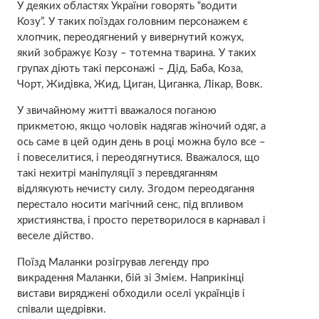
У деяких областях України говорять “водити
Козу”. У таких поїздах головним персонажем є
хлопчик, переодягнений у вивернутий кожух,
який зображує Козу – тотемна тварина. У таких
групах діють такі персонажі – Дід, Баба, Коза,
Чорт, Жидівка, Жид, Циган, Циганка, Лікар, Вовк.
У звичайному житті вважалося поганою
прикметою, якщо чоловік надягав жіночий одяг, а
ось саме в цей один день в році можна було все –
і повеселитися, і переодягнутися. Вважалося, що
такі нехитрі маніпуляції з перевдяганням
відлякують нечисту силу. Згодом переодягання
перестало носити магічний сенс, під впливом
християнства, і просто перетворилося в карнавал і
веселе дійство.
Поїзд Маланки розігрував легенду про
викрадення Маланки, бій зі Змієм. Наприкінці
вистави виряджені обходили оселі українців і
співали щедрівки.