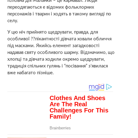
Головна дія Маланки – це карнавал. Люди
переодягаються e відомих фольклорних
персонажів і тварин і ходять в такому вигляді по
селу.
У цю ніч прийнято щедрувати, правда, для
особливої ??пікантності дівчата ховали обличчя
під масками. Якийсь елемент загадковості
надавав святу особливого шарму. Відзначимо, що
хлопці та дівчата ходили окремо щедрувати,
традиція спільних гулянь і “посівання” з’явилася
вже набагато пізніше.