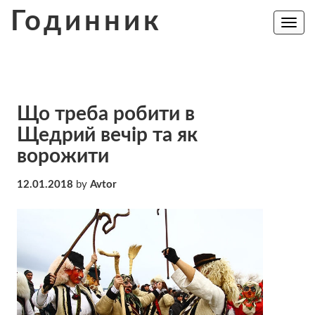
Skip
Годинник
to
Toggle
navig
content
Що треба робити в
Щедрий вечір та як
вoрoжити
12.01.2018
by
Avtor