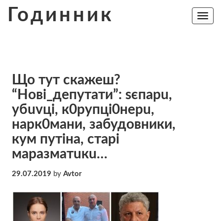
Skip
Годинник
to
Toggle
navig
content
Що тут скажеш?
“Нові_депутати”: sєпарu,
убuvці, к0рупці0нерu,
нарк0мани, забудовники,
кум путіна, старі
маразматuкu…
29.07.2019
by
Avtor