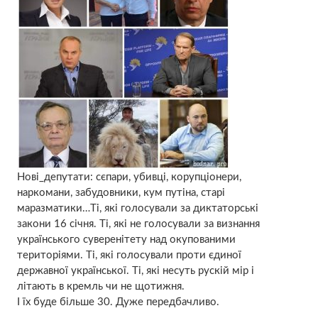
Нові_депутати: сєпари, убивці, корупціонери,
наркомани, забудовники, кум путіна, старі
маразматики…Ті, які голосували за диктаторські
закони 16 січня. Ті, які не голосували за визнання
українського суверенітету над окупованими
територіями. Ті, які голосували проти єдиної
державної української. Ті, які несуть рускій мір і
літають в кремль чи не щотижня.
І їх буде більше 30. Дуже передбачливо.