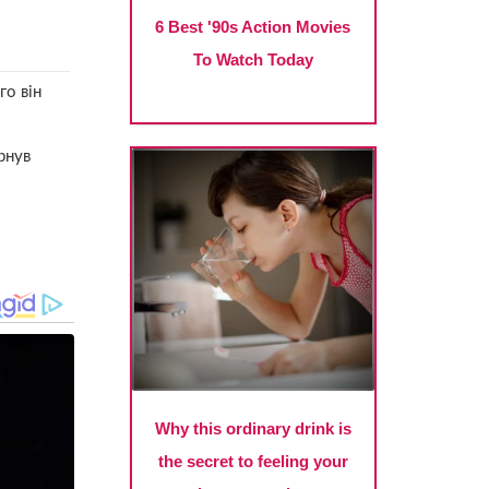
го він
рнув