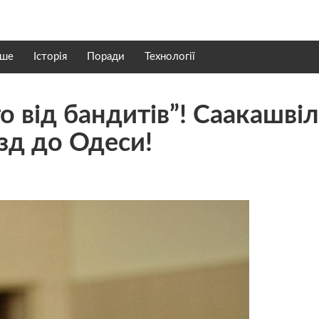
нше
Історія
Поради
Технології
о від бандитів”! Саакашвіл
їзд до Одеси!