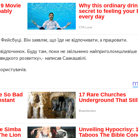
 Фейсбуці. Він заявляє, що їде не відпочивати, а працювати.
відпочинок. Буду там, поки не звільнимо найприголомшливіше
швидкого розвитку»,- написав Саакашвілі.
ористувачів.