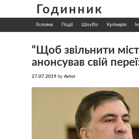
Skip
Годинник
to
content
Головна
Події
Шоубіз
Кулінарія
І
“Щоб звільнити міст
анонсував свій пере
27.07.2019
by
Avtor