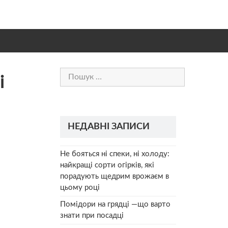
Пошук:
і
НЕДАВНІ ЗАПИСИ
Не бояться ні спеки, ні холоду:
найкращі сорти огірків, які
порадують щедрим врожаєм в
цьому році
Помідори на грядці —що варто
знати при посадці