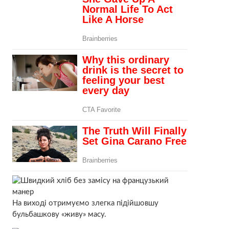
На виході отримуємо злегка підійшовшу
бульбашкову «живу» масу.