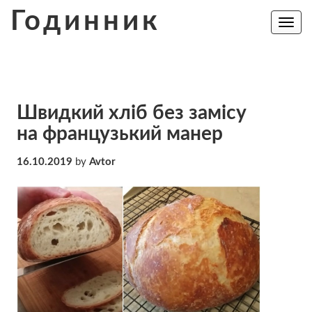
Skip
Годинник
to
Toggle
navig
content
Швидкий хліб без замісу
на французький манер
16.10.2019
by
Avtor