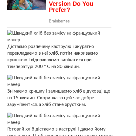
Дістаємо розпечену каструлю і акуратно
перекладаємо в неї хліб, потім накриваємо
кришкою і відправляємо випікатися при
температурі 200 ° С на 30 хвилин.
Знімаємо кришку і залишаємо хліб в духовці ще
на 15 хвилин. Скоринка за цей час добре
зарум’яниться, а хліб стане хрустким.
Готовий хліб дістаємо з каструлі і даємо йому
охолонути. Щоб скоринка стала м’якшою, можна