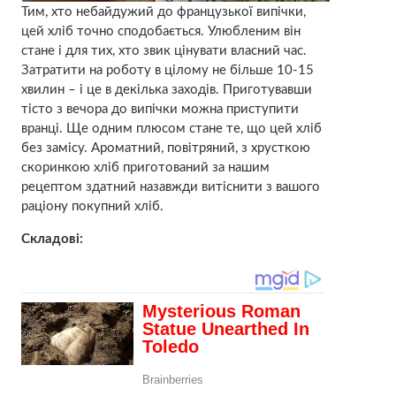
Тим, хто небайдужий до французької випічки,
цей хліб точно сподобається. Улюбленим він
стане і для тих, хто звик цінувати власний час.
Затратити на роботу в цілому не більше 10-15
хвилин – і це в декілька заходів. Приготувавши
тісто з вечора до випічки можна приступити
вранці. Ще одним плюсом стане те, що цей хліб
без замісу. Ароматний, повітряний, з хрусткою
скоринкою хліб приготований за нашим
рецептом здатний назавжди витіснити з вашого
раціону покупний хліб.
Складові: