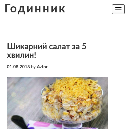
Skip
Годинник
to
Toggle
navig
content
Шикарний салат за 5
хвилин!
01.08.2018
by
Avtor