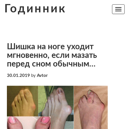
Skip
Годинник
to
Toggle
navig
content
Шишка на ноге уходит
мгновенно, если мазать
перед сном обычным…
30.01.2019
by
Avtor