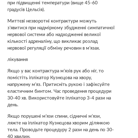
при підвищенні температури (вище 45-60
градусів Цельсія).
Миттєві незворотні контрактури можуть
з’явитися при надмірному збудженні симпатичної
нервової системи або надходженні великої
кількості адреналіну, що викликає розлад
нервової регуляції обміну речовин в м’язах.
лікування
Якщо у вас контрактура м’язів рук або ніг, то
помістіть іплікатор Кузнєцова на хвору,
напружену м’яз. Притисніть рукою і зафіксуйте
еластичним бинтом. Час проведення процедури
30-40 хв. Використовуйте іплікатор 3-4 рази на
день.
Якщо порушені м’язи спини, сідничні м’язи,
ляжте на іплікатор Кузнєцова хворим ділянкою
тела. Проводьте процедуру 2 рази на день по 30-
40 хвилин.