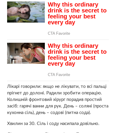
Лікарі говорили: якщо не лікувати, то всі пальці
прігнет до долоні. Радили зробити операцію.
Колишній фронтовий хірург порадив простий
засіб: гарячі ванни для рук. День – соляні (проста
кухонна сіль), день – содові (питна сода).
Хвилин за 30. Сіль і соду насипала довільно.