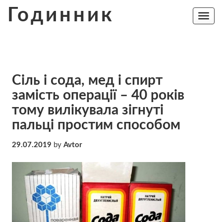
Skip
Годинник
to
Toggle
navig
content
Сіль і сода, мед і спирт
замість операції – 40 років
тому вилікувала зігнуті
пальці простим способом
29.07.2019
by
Avtor