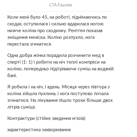
Коли мені було 45, на роботі, піднімаючись по
сходах, оступилася і сильно вдарилася ногою
нижче коліна про сходинку. Рентген показав
зміщення меніска. Коліно розпухло, нога
перестала згинатися.
Одна добра жінка порадила розчинити мед в
спирті (1: 1) і робити на ніч теплі компреси на
коліно, попередньо підігріваючи суміш на водяній
бані.
Я робила і на ніч, і вдень. Місяця через півтора з
коліна зійшла пухлина, і нога поступово почала
згинатися. На лікування пішло трохи більше двох
літрів суміші.
Контрактури (стійке зведення м’язів)
характеристика захворювання