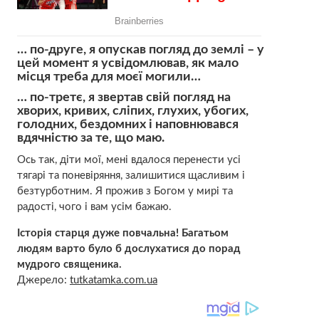
… по-друге, я опускав погляд до землі – у
цей момент я усвідомлював, як мало
місця треба для моєї могили…
… по-третє, я звертав свій погляд на
хворих, кривих, сліпих, глухих, убогих,
голодних, бездомних і наповнювався
вдячністю за те, що маю.
Ось так, діти мої, мені вдалося перенести усі
тягарі та поневіряння, залишитися щасливим і
безтурботним. Я прожив з Богом у мирі та
радості, чого і вам усім бажаю.
Історія старця дуже повчальна! Багатьом
людям варто було б дослухатися до порад
мудрого священика.
Джерело:
tutkatamka.com.ua