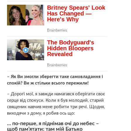
– Як Ви змогли зберегти таке самовладання і
спокій? Ви ж стільки всього пережили!
– Дорогі мої, я завжди намагався оберігати своє
серце від спокуси. Коли я був молодий, старий
священик навчив мене робити три речі. Щодня,
виходячи з дому, я робив ось що:
… по-перше, я піднімав очі до небес –
щоб пам’ятати: там мій Батько