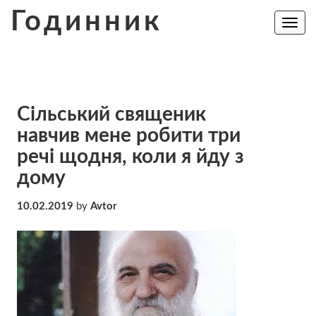
Skip
Годинник
to
Toggle
navig
content
Сільський священик
навчив мене робити три
речі щодня, коли я йду з
дому
10.02.2019
by
Avtor