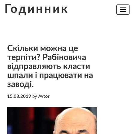
Skip
Годинник
to
Toggle
navig
content
Скільки можна це
терпіти? Рабіновича
відправляють класти
шпали і працювати на
заводі.
15.08.2019
by
Avtor