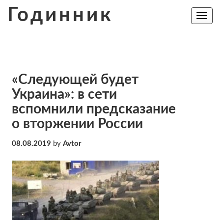
Skip
Годинник
to
Toggle
navig
content
«Следующей будет
Украина»: в сети
вспомнили предсказание
о вторжении России
08.08.2019
by
Avtor