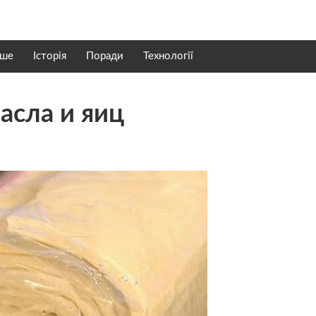
нше
Історія
Поради
Технології
асла и яиц