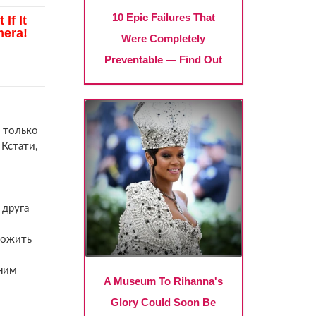
 только
Кстати,
 друга
ложить
 ним