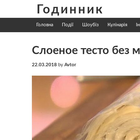
Skip
Годинник
to
content
Головна
Події
Шоубіз
Кулінарія
І
Слоеное тесто без м
22.03.2018
by
Avtor