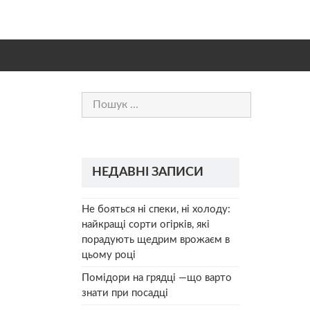
Пошук:
НЕДАВНІ ЗАПИСИ
Не бояться ні спеки, ні холоду:
найкращі сорти огірків, які
порадують щедрим врожаєм в
цьому році
Помідори на грядці —що варто
знати при посадці