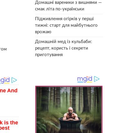
Домашні вареники з вишнями —
смак літа по-українськи
Підживлення огірків у перші
тижні: старт для майбутнього
врожаю
Домашній мед із кульбаби:
рецепт, користь і секрети
этом
приготування