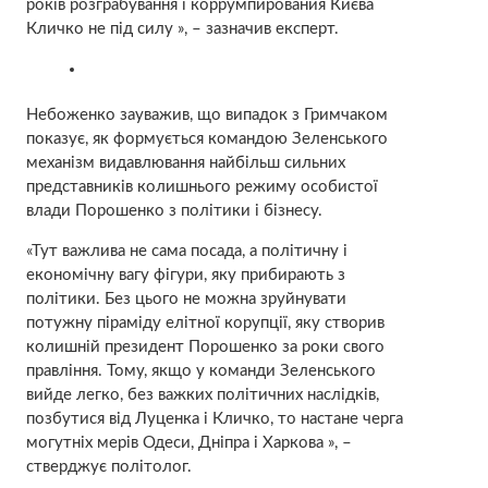
років розграбування і коррумпирования Києва
Кличко не під силу », – зазначив експерт.
Небоженко зауважив, що випадок з Гримчаком
показує, як формується командою Зеленського
механізм видавлювання найбільш сильних
представників колишнього режиму особистої
влади Порошенко з політики і бізнесу.
«Тут важлива не сама посада, а політичну і
економічну вагу фігури, яку прибирають з
політики. Без цього не можна зруйнувати
потужну піраміду елітної корупції, яку створив
колишній президент Порошенко за роки свого
правління. Тому, якщо у команди Зеленського
вийде легко, без важких політичних наслідків,
позбутися від Луценка і Кличко, то настане черга
могутніх мерів Одеси, Дніпра і Харкова », –
стверджує політолог.