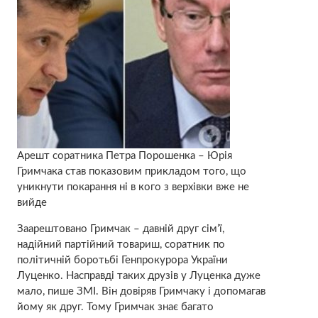
Арешт соратника Петра Порошенка – Юрія
Гримчака став показовим прикладом того, що
уникнути покарання ні в кого з верхівки вже не
вийде
Заарештовано Гримчак – давній друг сім’ї,
надійний партійний товариш, соратник по
політичній боротьбі Генпрокурора України
Луценко. Насправді таких друзів у Луценка дуже
мало, пише ЗМІ. Він довіряв Гримчаку і допомагав
йому як друг. Тому Гримчак знає багато