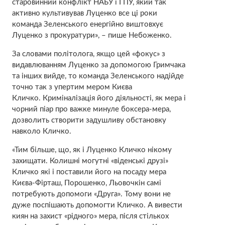
старовинний конфлікт НАБУ і ГПУ, який так
активно культивував Луценко все ці роки
команда Зеленського енергійно виштовхує
Луценко з прокуратури», – пише Небоженко.
За словами політолога, якщо цей «фокус» з
видавлюванням Луценко за допомогою Гримчака
та інших вийде, то команда Зеленського надійде
точно так з упертим мером Києва
Кличко. Криміналізація його діяльності, як мера і
чорний піар про важке минуле боксера-мера,
дозволить створити задушливу обстановку
навколо Кличко.
«Тим більше, що, як і Луценко Кличко нікому
захищати. Колишні могутні «віденські друзі»
Кличко які і поставили його на посаду мера
Києва-Фірташ, Порошенко, Льовочкін самі
потребують допомоги «Друга». Тому вони не
дуже поспішають допомогти Кличко. А вивести
киян на захист «рідного» мера, після стількох