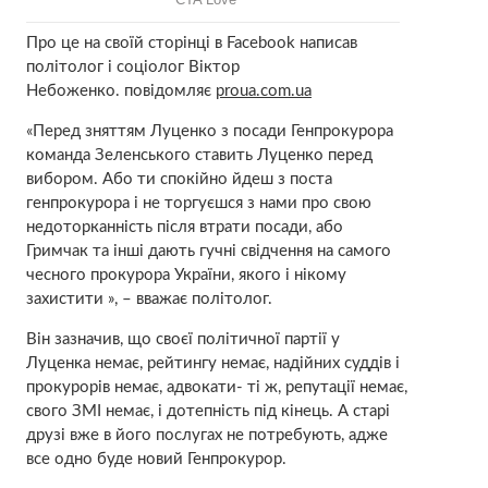
Про це на своїй сторінці в Facebook написав
політолог і соціолог Віктор
Небоженко. повідомляє
proua.com.ua
«Перед зняттям Луценко з посади Генпрокурора
команда Зеленського ставить Луценко перед
вибором. Або ти спокійно йдеш з поста
генпрокурора і не торгуєшся з нами про свою
недоторканність після втрати посади, або
Гримчак та інші дають гучні свідчення на самого
чесного прокурора України, якого і нікому
захистити », – вважає політолог.
Він зазначив, що своєї політичної партії у
Луценка немає, рейтингу немає, надійних суддів і
прокурорів немає, адвокати- ті ж, репутації немає,
свого ЗМІ немає, і дотепність під кінець. А старі
друзі вже в його послугах не потребують, адже
все одно буде новий Генпрокурор.