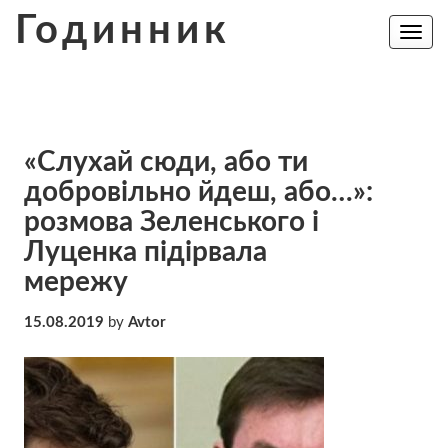
Skip
Годинник
to
Toggle
navig
content
«Слухай сюди, або ти
добровільно йдеш, або…»:
розмова Зеленського і
Луценка підірвала
мережу
15.08.2019
by
Avtor