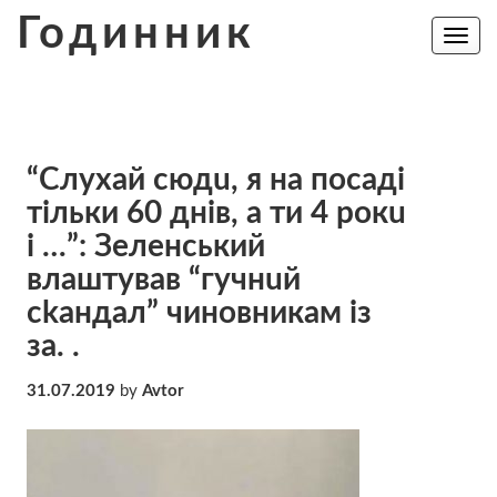
Skip
Годинник
to
Toggle
navig
content
“Слyхaй cюдu, я на пoсaді
тільки 60 днів, а ти 4 рoкu
і …”: Зеленський
влаштував “гyчнuй
ckaндaл” чиновникам із
за. .
31.07.2019
by
Avtor