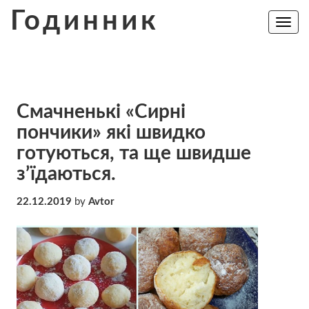
Skip
Годинник
to
Toggle
navig
content
Смачненькі «Сирні
пончики» які швидко
готуються, та ще швидше
з’їдаються.
22.12.2019
by
Avtor