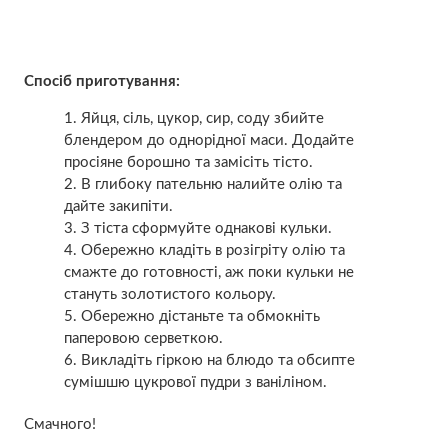
Спосіб приготування:
Яйця, сіль, цукор, сир, соду збийте
блендером до однорідної маси. Додайте
просіяне борошно та замісіть тісто.
В глибоку пательню налийте олію та
дайте закипіти.
З тіста сформуйте однакові кульки.
Обережно кладіть в розігріту олію та
смажте до готовності, аж поки кульки не
стануть золотистого кольору.
Обережно дістаньте та обмокніть
паперовою серветкою.
Викладіть гіркою на блюдо та обсипте
сумішшю цукрової пудри з ваніліном.
Смачного!