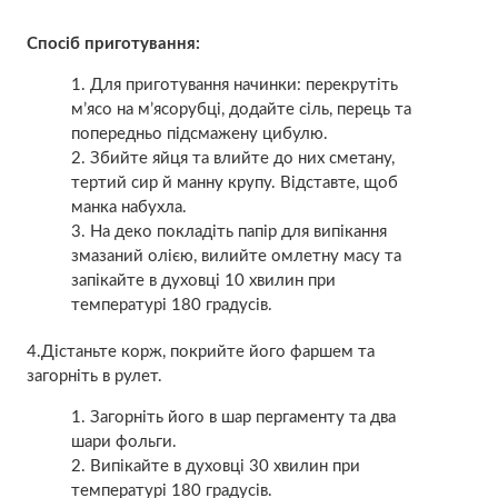
Спосіб приготування:
Для приготування начинки: перекрутіть
м’ясо на м’ясорубці, додайте сіль, перець та
попередньо підсмажену цибулю.
Збийте яйця та влийте до них сметану,
тертий сир й манну крупу. Відставте, щоб
манка набухла.
На деко покладіть папір для випікання
змазаний олією, вилийте омлетну масу та
запікайте в духовці 10 хвилин при
температурі 180 градусів.
4.Дістаньте корж, покрийте його фаршем та
загорніть в рулет.
Загорніть його в шар пергаменту та два
шари фольги.
Випікайте в духовці 30 хвилин при
температурі 180 градусів.