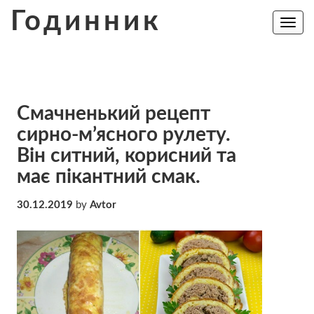
Skip
Годинник
to
Toggle
navig
content
Смачненький рецепт
сирно-м’ясного рулету.
Він ситний, корисний та
має пікантний смак.
30.12.2019
by
Avtor