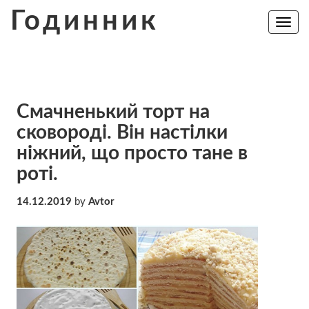
Skip
Годинник
to
Toggle
navig
content
Смачненький торт на
сковороді. Він настілки
ніжний, що просто тане в
роті.
14.12.2019
by
Avtor