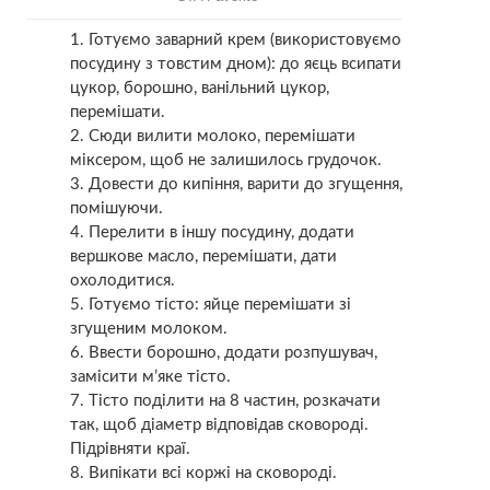
Готуємо заварний крем (використовуємо
посудину з товстим дном): до яєць всипати
цукор, борошно, ванільний цукор,
перемішати.
Сюди вилити молоко, перемішати
міксером, щоб не залишилось грудочок.
Довести до кипіння, варити до згущення,
помішуючи.
Перелити в іншу посудину, додати
вершкове масло, перемішати, дати
охолодитися.
Готуємо тісто: яйце перемішати зі
згущеним молоком.
Ввести борошно, додати розпушувач,
замісити м’яке тісто.
Тісто поділити на 8 частин, розкачати
так, щоб діаметр відповідав сковороді.
Підрівняти краї.
Випікати всі коржі на сковороді.