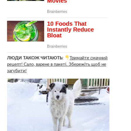
ЛЮДИ ТАКОЖ ЧИТАЮТЬ:
Тримайте смачний
рецепт! Сало, варене в пакеті. Збережіть щоб не
загубити!