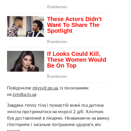
Повідомляє
miysvit.pp.ua
, із посиланням
на
zvistka.in.ua
Завдяки теплу тіла і пухнастій вовні пса дитина
змогла протриматися на морозі 2 діб. Хлопчик
був доставлений в лікарню. Незважаючи на важку
гіпотермію і загальне погіршення здоров’я, він