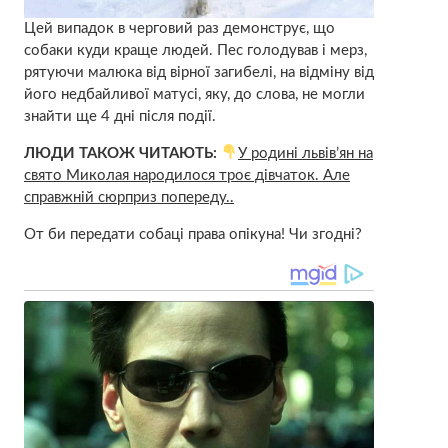
Цей випадок в черговий раз демонструє, що
собаки куди краще людей. Пес голодував і мерз,
рятуючи малюка від вірної загибелі, на відміну від
його недбайливої ​​матусі, яку, до слова, не могли
знайти ще 4 дні після події.
ЛЮДИ ТАКОЖ ЧИТАЮТЬ:
У родині львів’ян на
свято Миколая народилося троє дівчаток. Але
справжній сюрприз попереду..
От би передати собаці права опікуна! Чи згодні?