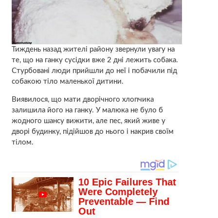
Тиждень назад жителі району звернули увагу на
те, що на ганку сусідки вже 2 дні лежить собака.
Стурбовані люди прийшли до неї і побачили під
собакою тіло маленької дитини.
Виявилося, що мати дворічного хлопчика
залишила його на ганку. У малюка не було б
жодного шансу вижити, але пес, який живе у
дворі будинку, підійшов до нього і накрив своїм
тілом.