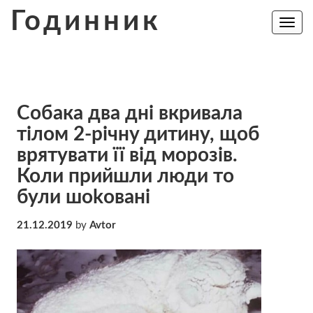
Skip
Годинник
to
Toggle
navig
content
Собака два дні вкривала
тілом 2-річнy дитину, щоб
врятувати її від морозів.
Коли прийшли люди то
були шоkовані
21.12.2019
by
Avtor