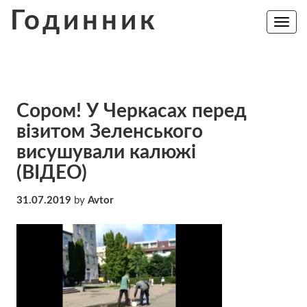
Skip
Годинник
to
Toggle
navig
content
Сором! У Черкасах перед
візитом Зеленського
висушували калюжі
(ВІДЕО)
31.07.2019
by
Avtor