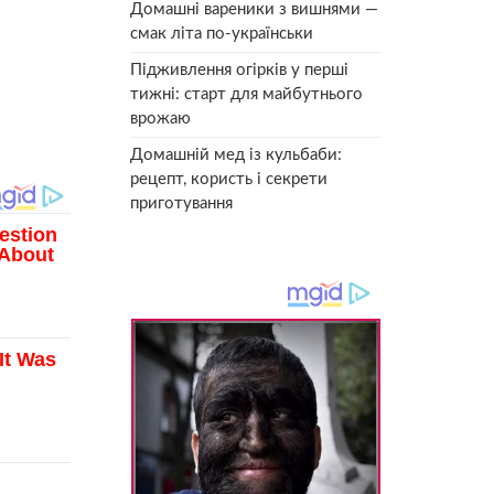
Домашні вареники з вишнями —
смак літа по-українськи
Підживлення огірків у перші
тижні: старт для майбутнього
врожаю
Домашній мед із кульбаби:
рецепт, користь і секрети
приготування