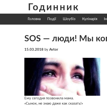
Skip
Годинник
to
content
Головна
Події
Шоубіз
Кулінарія
І
SOS — люди! Мы ког
15.03.2018
by
Avtor
Ему сегодня позвонила мама.
«Сынок, не знаю даже как сказать!»