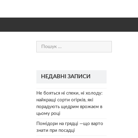
Пошук:
НЕДАВНІ ЗАПИСИ
Не бояться ні спеки, ні холоду:
найкращі сорти огірків, які
порадують щедрим врожаєм в
цьому році
Помідори на грядці —що варто
знати при посадці