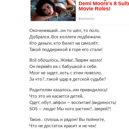
Окоченевший…он то шёл, то полз.
Добрался..Все коллеги подбежали.
Кто деньги, кто билет на самолёт.
Такой поддержкой в горе его стали!
Всё обошлось..Жива!..Тварям назло!
Он перевёз их с бабушкой к себе.
Мозг не задет..хоть с этим повезло.
За что?..такой удар в детской судьбе?
Родителям казалось..им привидилось!
Что это их касается детей.
Одет, обут, айфон — воспитан! (видимость)
SOS — люди! Мы кого растим?..зверей?!
Такое.. сплошь и рядом! Вы поймите,
Что не достаток красит и не чек!