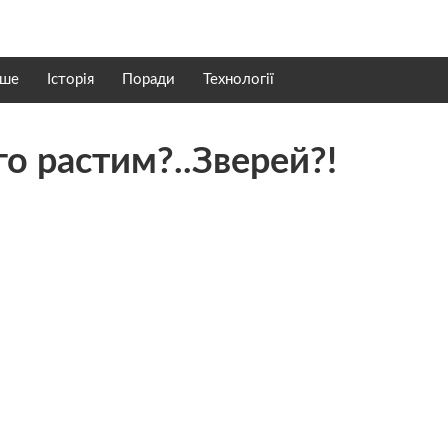
нше
Історія
Поради
Технології
о растим?..Зверей?!