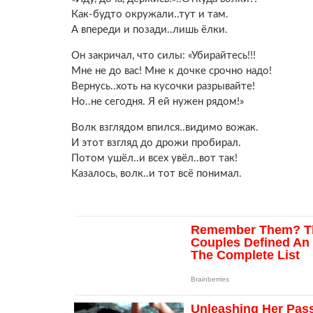
Как-будто окружали..тут и там.
А впереди и позади..лишь ёлки.
Он закричал, что силы: «Убирайтесь!!!
Мне не до вас! Мне к дочке срочно надо!
Вернусь..хоть на кусочки разрывайте!
Но..не сегодня. Я ей нужен рядом!»
Волк взглядом впился..видимо вожак.
И этот взгляд до дрожи пробирал.
Потом ушёл..и всех увёл..вот так!
Казалось, волк..и тот всё понимал.