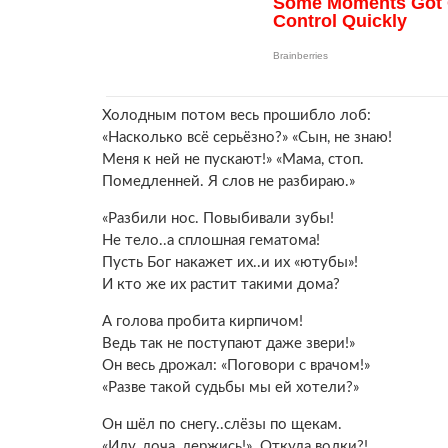
Холодным потом весь прошибло лоб:
«Насколько всё серьёзно?» «Сын, не знаю!
Меня к ней не пускают!» «Мама, стоп.
Помедленней. Я слов не разбираю.»
«Разбили нос. Повыбивали зубы!
Не тело..а сплошная гематома!
Пусть Бог накажет их..и их «ютубы»!
И кто же их растит такими дома?
А голова пробита кирпичом!
Ведь так не поступают даже звери!»
Он весь дрожал: «Поговори с врачом!»
«Разве такой судьбы мы ей хотели?»
Он шёл по снегу..слёзы по щекам.
«Иду, доча, держись!»..Откуда волки?!