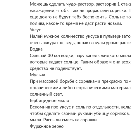
Можешь сделать чудо-раствор, растворив 1 стака
насаждений, чтобы там не прорастали сорняки.
еще долго не будут тебя беспокоить. Соль не то
полива, какое-то время не даст расти новым.
Уксус
Налей нужное количество уксуса в пульверизато
очень аккуратно, ведь, попав на культурные расте
Водка
Смешай 30 мл водки, пару капель жидкого мыла и
которые падает солнце. Таким образом они всохн
средство не подействует.
Мульча
При массовой борьбе с сорняками прекрасно по
органическими либо неорганическими материалам
солнечный свет.
Гербицидное мыло
Вспомнив про уксус и соль по отдельности, нель
чтобы сделать своими руками убийцу сорняков, 
мыла. Распыли смесь на сорняки.
Фуражное зерно