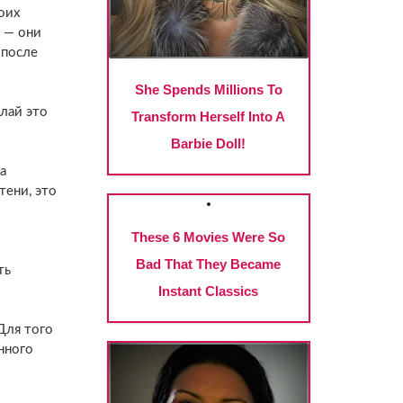
оих
 — они
 после
лай это
а
тени, это
ть
Для того
нного