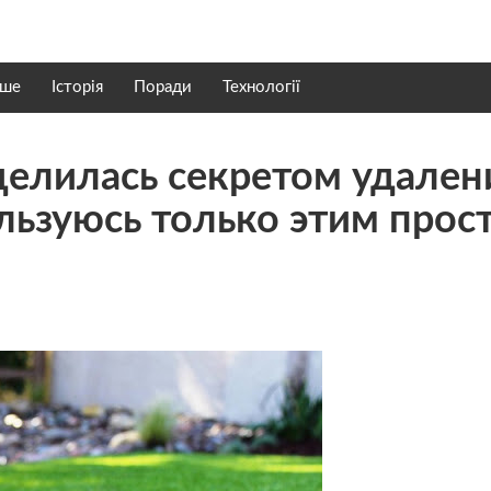
нше
Історія
Поради
Технології
делилась секретом удален
ользуюсь только этим про