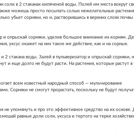
н соли в 2 стаканах кипяченой воды. Полей им места вокруг св
 Также можешь просто посыпать солью нежелательные растения
лько убьет сорняки, но и, растворившись в верхних слоях почвы
р и опрыскай сорняки, уделив большое внимание их корням. Де
ния, уксус окажет на них такое же действие, как и на сорные.
 2 стакана воды. Залей в пульверизатор и опрыскай сорняки, н
ут и еще долго не будут расти. На растения, которые растут в 
могает всем известный народный способ — мульчирование
и. Сорняки не смогут прорастать, поскольку не будут получа
зя не упомянуть и про это эффективное средство на их основе. 
смешай равные доли соли, уксуса и тертого на терке хозяйстве