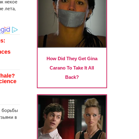
ак некое
е лета,
ы борьбы
узьями в