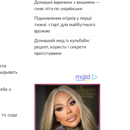
Домашні вареники з вишнями —
смак літа по-українськи
Підживлення огірків у перші
тижні: старт для майбутнього
врожаю
Домашній мед із кульбаби:
рецепт, користь і секрети
приготування
ела
вырывать
тебе о
 то сода