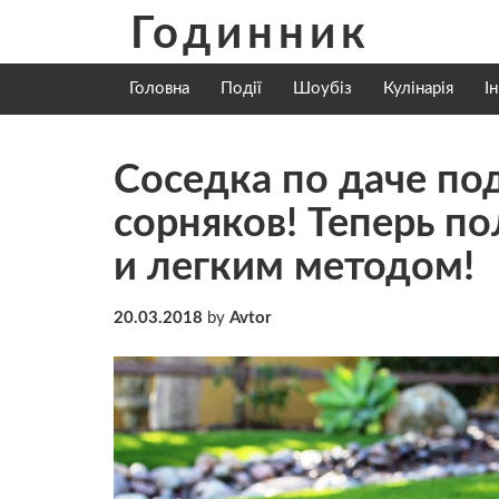
Skip
Годинник
to
content
Головна
Події
Шоубіз
Кулінарія
І
Соседка по даче по
сорняков! Теперь п
и легким методом!
20.03.2018
by
Avtor