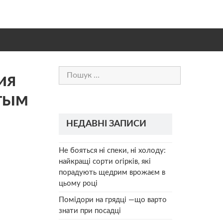
Пошук:
ия
стым
НЕДАВНІ ЗАПИСИ
Не бояться ні спеки, ні холоду:
найкращі сорти огірків, які
порадують щедрим врожаєм в
цьому році
Помідори на грядці —що варто
знати при посадці