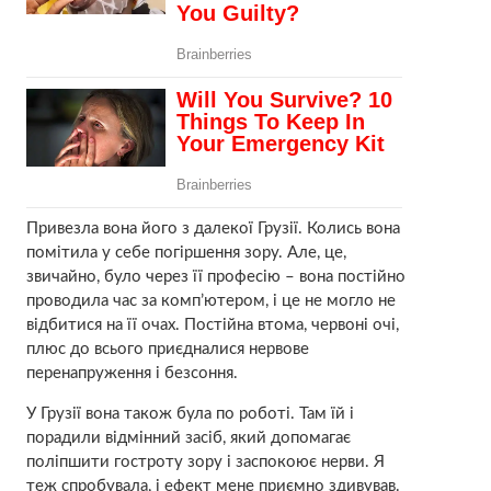
Привезла вона його з далекої Грузії. Колись вона
помітила у себе погіршення зору. Але, це,
звичайно, було через її професію – вона постійно
проводила час за комп’ютером, і це не могло не
відбитися на її очах. Постійна втома, червоні очі,
плюс до всього приєдналися нервове
перенапруження і безсоння.
У Грузії вона також була по роботі. Там їй і
порадили відмінний засіб, який допомагає
поліпшити гостроту зору і заспокоює нерви. Я
теж спробувала, і ефект мене приємно здивував.