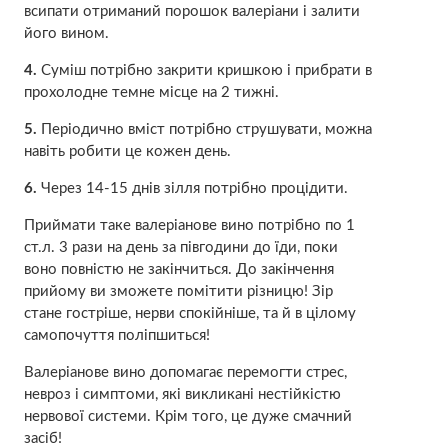
всипати отриманий порошок валеріани і залити
його вином.
4.
Суміш потрібно закрити кришкою і прибрати в
прохолодне темне місце на 2 тижні.
5.
Періодично вміст потрібно струшувати, можна
навіть робити це кожен день.
6.
Через 14-15 днів зілля потрібно процідити.
Приймати таке валеріанове вино потрібно по 1
ст.л. 3 рази на день за півгодини до їди, поки
воно повністю не закінчиться. До закінчення
прийому ви зможете помітити різницю! Зір
стане гостріше, нерви спокійніше, та й в цілому
самопочуття поліпшиться!
Валеріанове вино допомагає перемогти стрес,
невроз і симптоми, які викликані нестійкістю
нервової системи. Крім того, це дуже смачний
засіб!