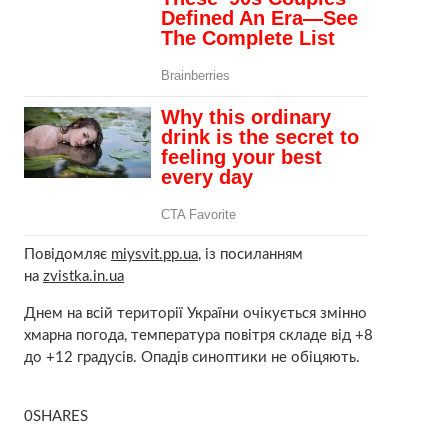
Повідомляє
miysvit.pp.ua
, із посиланням
на
zvistka.in.ua
Днем на всій території України очікується змінно
хмарна погода, температура повітря складе від +8
до +12 градусів. Опадів синоптики не обіцяють.
0SHARES