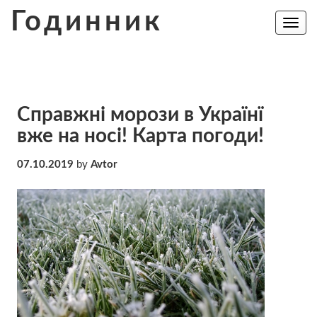
Skip
Годинник
to
Toggle
navig
content
Справжні морози в Українї
вже на носі! Карта погоди!
07.10.2019
by
Avtor