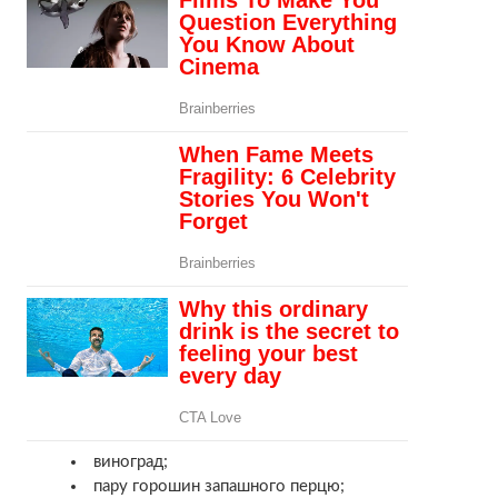
виноград;
пару горошин запашного перцю;