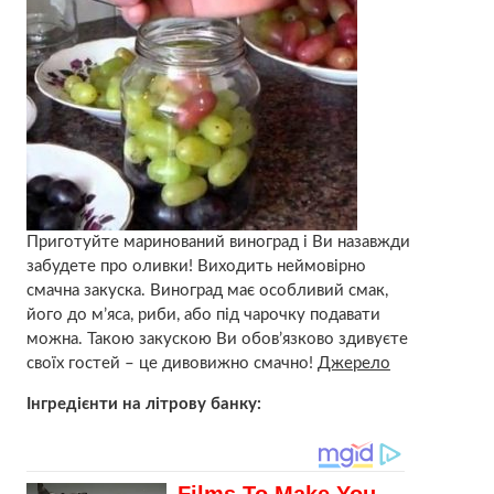
Приготуйте маринований виноград і Ви назавжди
забудете про оливки! Виходить неймовірно
смачна закуска. Виноград має особливий смак,
його до м’яса, риби, або під чарочку подавати
можна. Такою закускою Ви обов’язково здивуєте
своїх гостей – це дивовижно смачно!
Джерело
Інгредієнти на літрову банку: