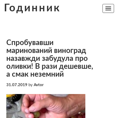
Skip
Годинник
to
Toggle
navig
content
Спробувавши
маринований виноград
назавжди забудула про
оливки! В рази дешевше,
а смак неземний
31.07.2019
by
Avtor