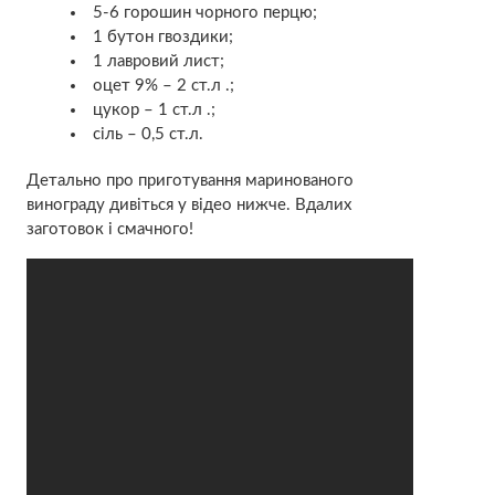
5-6 горошин чорного перцю;
1 бутон гвоздики;
1 лавровий лист;
оцет 9% – 2 ст.л .;
цукор – 1 ст.л .;
сіль – 0,5 ст.л.
Детально про приготування маринованого
винограду дивіться у відео нижче. Вдалих
заготовок і смачного!