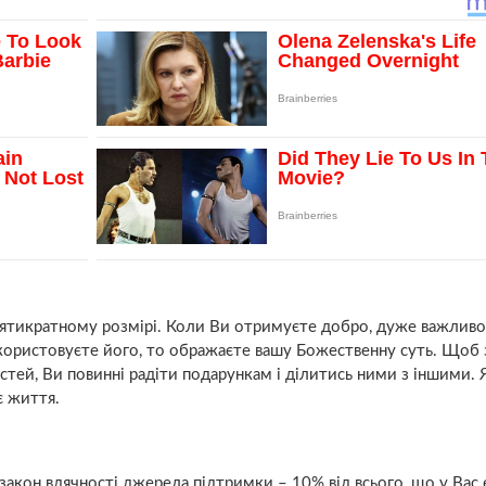
есятикратному розмірі. Коли Ви отримуєте добро, дуже важливо
икористовуєте його, то ображаєте вашу Божественну суть. Щоб 
остей, Ви повинні радіти подарункам і ділитись ними з іншими.
є життя.
закон вдячності джерела підтримки – 10% від всього, що у Вас 