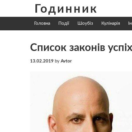
Skip
Годинник
to
content
Головна
Події
Шоубіз
Кулінарія
І
Список законів успі
13.02.2019
by
Avtor