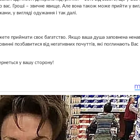
до вас. Гроші – звичне явище. Але вона також може прийти у виг
ми, у вигляді одужання і так далі.
ете приймати своє багатство. Якщо ваша душа заповнена нена
винні позбавитися від негативних почуттів, які поглинають Вас 
ернеться у вашу сторону!