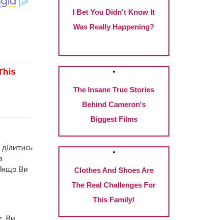
 ділитись
з
 Якщо Ви
є. Ви