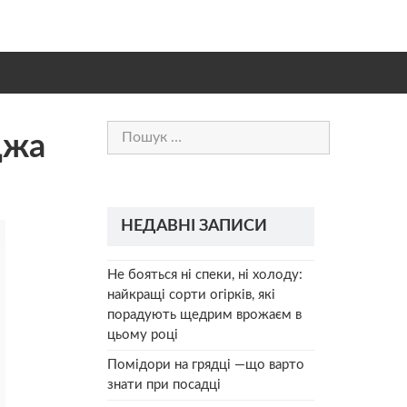
Пошук:
джа
НЕДАВНІ ЗАПИСИ
Не бояться ні спеки, ні холоду:
найкращі сорти огірків, які
порадують щедрим врожаєм в
цьому році
Помідори на грядці —що варто
знати при посадці