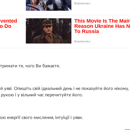
отримати те, чого Ви бажаєте.
 уяві. Опишіть свій ідеальний день і не показуйте його нікому,
 рукою і у вільний час перечитуйте його.
енергії свого мислення, інтуїції і уяви.