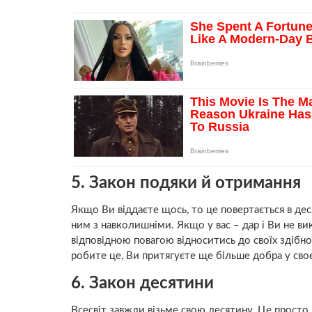
5. Закон подяки й отримання
Якщо Ви віддаєте щось, то це повертається в д
ним з навколишніми. Якщо у вас – дар і Ви не в
відповідною повагою відноситись до своїх здібн
робите це, Ви притягуєте ще більше добра у сво
6. Закон десятини
Всесвіт завжди візьме свою десятину. Це просто 