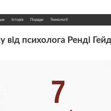
нше
Історія
Поради
Технології
ху від психолога Ренді Гей