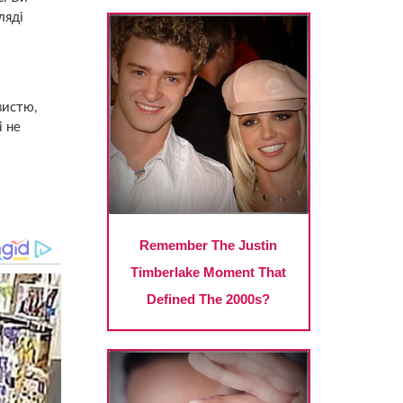
ляді
вистю,
і не