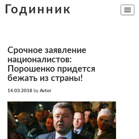
Skip
Годинник
to
Toggle
navig
content
Срочное заявление
националистов:
Порошенко придется
бежать из страны!
14.03.2018
by
Avtor