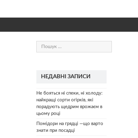
Пошук:
НЕДАВНІ ЗАПИСИ
Не бояться ні спеки, ні холоду:
найкращі сорти огірків, які
порадують щедрим врожаєм в
цьому році
Помідори на грядці —що варто
знати при посадці