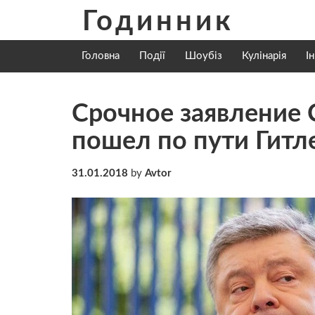
Skip
Годинник
to
content
Головна
Події
Шоубіз
Кулінарія
І
Срочное заявление
пошел по пути Гитл
31.01.2018
by
Avtor