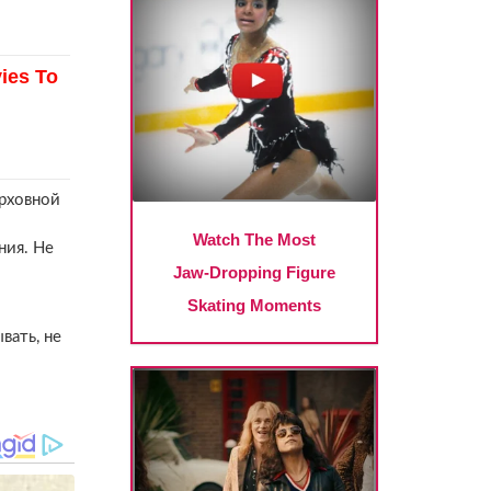
ерховной
.
ния. Не
вать, не