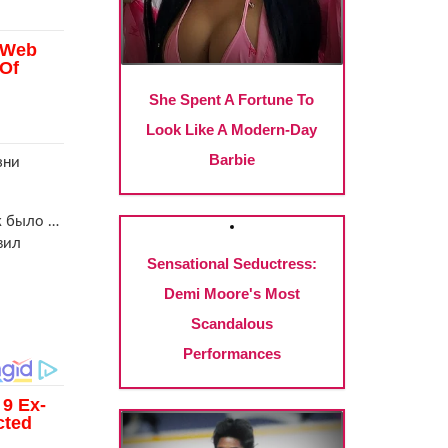
зни
ак было …
вил