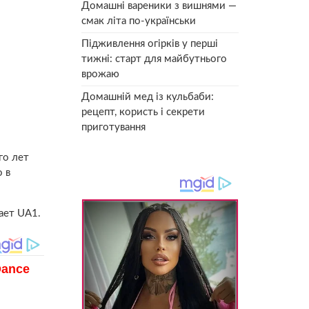
Домашні вареники з вишнями —
смак літа по-українськи
Підживлення огірків у перші
тижні: старт для майбутнього
врожаю
Домашній мед із кульбаби:
рецепт, користь і секрети
приготування
го лет
 в
ает UA1.