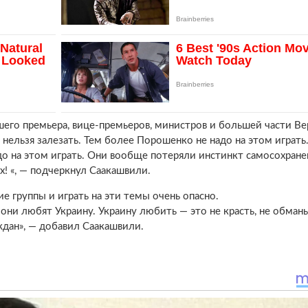
шего премьера, вице-премьеров, министров и большей части В
ельзя залезать. Тем более Порошенко не надо на этом играть
адо на этом играть. Они вообще потеряли инстинкт самосохране
х! «, — подчеркнул Саакашвили.
ие группы и играть на эти темы очень опасно.
о они любят Украину. Украину любить — это не красть, не обманы
ждан», — добавил Саакашвили.