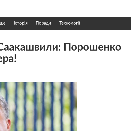
нше
Історія
Поради
Технології
 Саакашвили: Порошенко
ера!