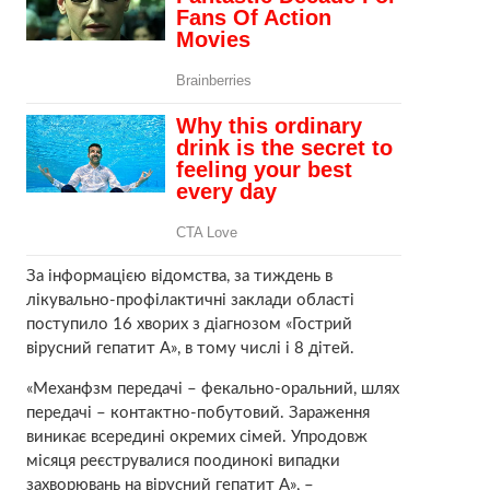
За інформацією відомства, за тиждень в
лікувально-профілактичні заклади області
поступило 16 хворих з діагнозом «Гострий
вірусний гепатит А», в тому числі і 8 дітей.
«Механфзм передачі – фекально-оральний, шлях
передачі – контактно-побутовий. Зараження
виникає всередині окремих сімей. Упродовж
місяця реєструвалися поодинокі випадки
захворювань на вірусний гепатит А», –