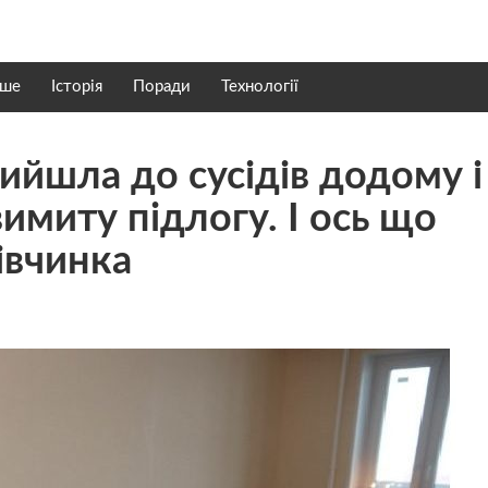
нше
Історія
Поради
Технології
ийшла до сусідів додому і
имиту пiдлогу. І ось що
івчинка