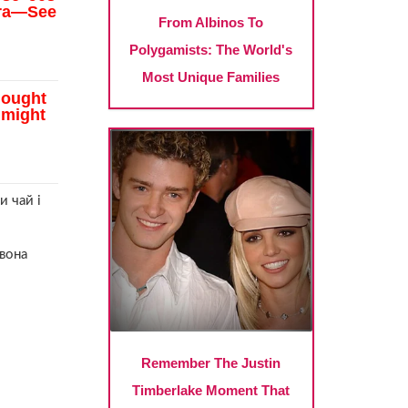
и чай і
 вона