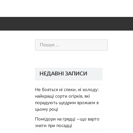
Пошук:
НЕДАВНІ ЗАПИСИ
Не бояться ні спеки, ні холоду:
найкращі сорти огірків, які
порадують щедрим врожаєм в
цьому році
Помідори на грядці —що варто
знати при посадці