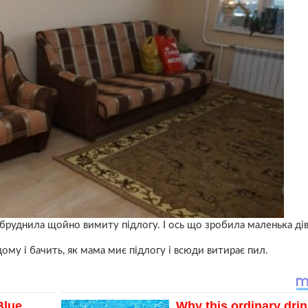
абpуднила щойно вимиту пiдлогу. І ось що зробила маленька ді
му і бачить, як мама миє підлогу і всюди витирає пил.