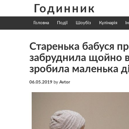
Skip
Годинник
to
content
Головна
Події
Шоубіз
Кулінарія
І
Старенька бабуся пр
забpуднила щойно в
зробила маленька д
06.05.2019
by
Avtor