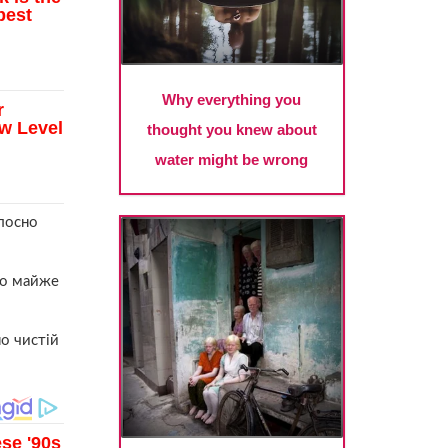
олосно
уло майже
но чистій