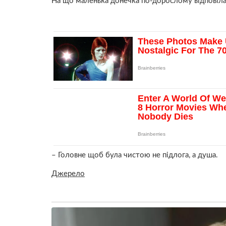
На що маленька донечка по-дорослому відповіла
– Головне щоб була чистою не підлога, а душа.
Джерело