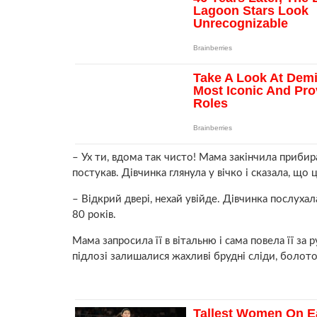
– Ух ти, вдома так чисто! Мама закінчила прибир
постукав. Дівчинка глянула у вічко і сказала, що ц
– Відкрий двері, нехай увійде. Дівчинка послухал
80 років.
Мама запросила її в вітальню і сама повела її за 
підлозі залишалися жаxливі брудні сліди, болот