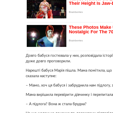
Довго бабуся гостювала у них, розповідала історії
дуже довго проговорили.
Нарешті бабуся Марія пішла. Мама помітила, що до
сказала наступне:
– Мамо, хоч ця бабуся і забруднила нам підлогу, з
Мама вирішила перевірити дівчинку і перепитала
– А підлога? Вона ж стала брудна?