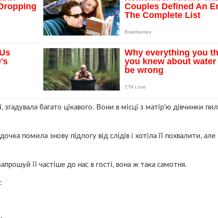
, згадувала багато цікавого. Вони в місці з матір’ю дівчинки пил
чка помила знову підлогу від слідів і хотіла її похвалити, але
апрошуй її частіше до нас в гості, вона ж така самотня.
: