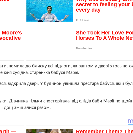
ати, помила до блиску всі підлоги, як раптом у двері хтось нег
е їхня сусідка, старенька бабуся Марія.
ася, відкрила двері. У будинок увійшла престара бабуся, якій б
руки. Дівчинка тільки спостерігала: від слідів баби Марії по щой
о і дощ змішалися разом.